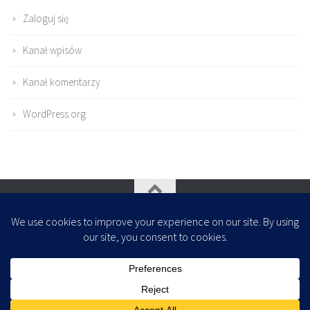
Zaloguj się
Kanał wpisów
Kanał komentarzy
WordPress.org
Oparte na
- Zaprojektowany z
Motyw Hueman