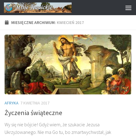
Przejdź do treści
MIESIĘCZNE ARCHIWUM:
KWIECIEŃ 2017
AFRYKA
7 KWIETNIA 2017
Życzenia świąteczne
Wy się nie bójcie! Gdyż wiem, że szukacie Jezusa
Ukrzyżowanego. Nie ma Go tu, bo zmartwychwstał, jak