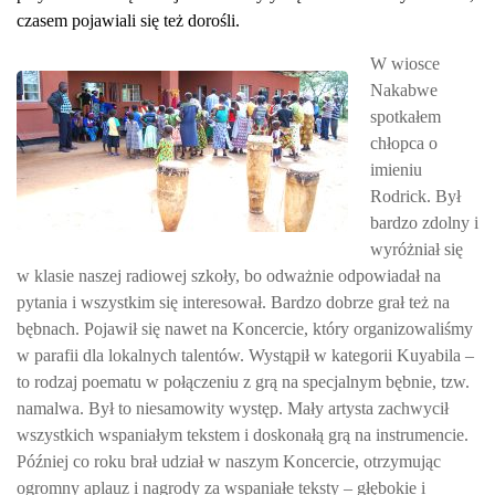
czasem pojawiali się też dorośli.
W wiosce
Nakabwe
spotkałem
chłopca o
imieniu
Rodrick. Był
bardzo zdolny i
wyróżniał się
w klasie naszej radiowej szkoły, bo odważnie odpowiadał na
pytania i wszystkim się interesował. Bardzo dobrze grał też na
bębnach. Pojawił się nawet na Koncercie, który organizowaliśmy
w parafii dla lokalnych talentów. Wystąpił w kategorii Kuyabila –
to rodzaj poematu w połączeniu z grą na specjalnym bębnie, tzw.
namalwa. Był to niesamowity występ. Mały artysta zachwycił
wszystkich wspaniałym tekstem i doskonałą grą na instrumencie.
Później co roku brał udział w naszym Koncercie, otrzymując
ogromny aplauz i nagrody za wspaniałe teksty – głębokie i