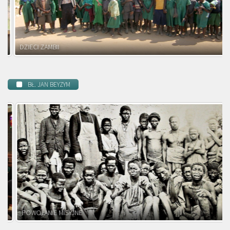
DZIECI ZAMBII
BŁ. JAN BEYZYM
POWOŁANIE MISYJNE