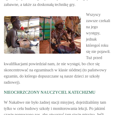
zabawne, a także za doskonałą technikę gry.
Wszyscy
zawsze czekali
na jego
występy,
jednak
któregoś roku
się nie pojawił.
Tuż przed
kwalifikacjami powiedział nam, że nie wystąpi, bo chce się
skoncentrować na egzaminach w klasie siódmej (to państwowy
egzamin, do którego dopuszczane są nasze dzieci ze szkoły
radiowej).
NIEOCHRZCZONY NAUCZYCIEL KATECHIZMU
W Nakabwe nie było żadnej stacji misyjnej, dojeżdżaliśmy tam
tylko w celu budowy szkoły i monitorowania lekcji. Po jakimś
czasie poproszono nas, aby otworzyć tam stację misyjną. Jeśli