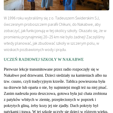
W 1996 roku wybraliśmy się z o. Tadeuszem Świderskim SJ,
ówczesnym proboszczem parafii Chikuni, do Nakabwe, aby
zobaczyć, jak funkcjonują w tej okolicy szkoły. Okazało się, że w
promieniu przynajmniej 20–25 km nie było żadnej! Zaczęliśmy
wtedy planować, jak zbudować szkoły w szczerym polu, w
wioskach pozbawionych wody i prądu.
UCZEŃ RADIOWEJ SZKOŁY W NAKABWE
Pierwsze lekcje transmitowane przez radio rozpoczęły się w
Nakabwe pod drzewami. Dzieci siedziały na kamieniach albo na
tzw.
cuuno
, czyli tradycyjnym krześle. Tablica powieszona była
na drzewie lub oparta o nie, by najmniejsi mogli też na niej pisać.
Zanim nadeszła pora deszczowa, gotowa była już chata zrobiona
z patyków wbitych w ziemię, przeplecionych w poprzek i
pokrytych gliną, żeby kozy jej nie zjadły. Dach pokryty był
patykami i trawą. W tej szkole uczyły się dzieci w różnym wieku,