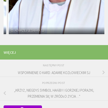
O. ADNRZEJ LEŚNIARA SJ
WIĘCEJ
NASTĘPNY POST
WSPOMNIENIE O KARD. ADAMIE KOZŁOWIECKIM SJ
POPRZEDNI POST
„KRZYŻ, NIEGDYŚ SYMBOL HAŃBY I GORZKIEJ PORAŻKI,
PRZEMIENIA SIĘ W ŹRÓDŁO ŻYCIA…”