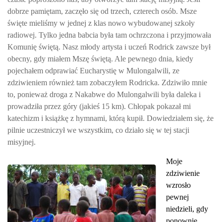
dobrze pamiętam, zaczęło się od trzech, czterech osób. Msze
święte mieliśmy w jednej z klas nowo wybudowanej szkoły
radiowej. Tylko jedna babcia była tam ochrzczona i przyjmowała
Komunię świętą. Nasz młody artysta i uczeń Rodrick zawsze był
obecny, gdy miałem Mszę świętą. Ale pewnego dnia, kiedy
pojechałem odprawiać Eucharystię w Mulongalwili, ze
zdziwieniem również tam zobaczyłem Rodricka. Zdziwiło mnie
to, ponieważ droga z Nakabwe do Mulongalwili była daleka i
prowadziła przez góry (jakieś 15 km). Chłopak pokazał mi
katechizm i książkę z hymnami, którą kupił. Dowiedziałem się, że
pilnie uczestniczył we wszystkim, co działo się w tej stacji
misyjnej.
Moje
zdziwienie
wzrosło
pewnej
niedzieli, gdy
ponownie