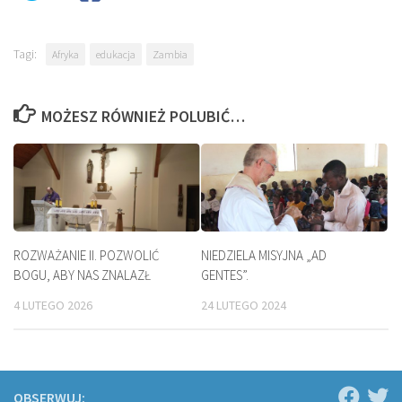
Tagi:
Afryka
edukacja
Zambia
MOŻESZ RÓWNIEŻ POLUBIĆ…
ROZWAŻANIE II. POZWOLIĆ
NIEDZIELA MISYJNA „AD
BOGU, ABY NAS ZNALAZŁ
GENTES”.
4 LUTEGO 2026
24 LUTEGO 2024
OBSERWUJ: