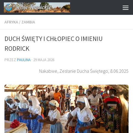
Przejdź do treści
AFRYKA
/
ZAMBIA
DUCH ŚWIĘTY I CHŁOPIEC O IMIENIU
RODRICK
PRZEZ
PAULINA
·
29 MAJA 2026
Nakabwe, Zesłanie Ducha Świętego, 8.06.2025