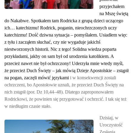
przyjechałem
na Mszę świętą
do Nakabwe. Spotkałem tam Rodricka z grupą dzieci uczącego
ich… katechizmu! Rodrick, poganin, nieochrzczonych uczy
katechizmu! Dość dziwna sytuacja – pomyślałem. Usiadłem więc
z tyłu i zacząłem słuchać, czy nie wygaduje jakichś
niestworzonych historii. Nic z tego! Solidna wiedza poparta
przykładami, jakby on sam był od urodzenia katolikiem. A
przecież nawet nie był ochrzczony! Uderzyła mnie wtedy myśl,
że przecież Duch Święty – jak mówią Dzieje Apostolskie – zstąpił
na pogan, zaczęli mówić językami
i w konsekwencji zostali
ochrzczeni, bo Apostołowie uznali, że przecież Duch Święty na
nich zstąpił (por. Dz 10,44–48). Dlatego zaproponowałem
Rodrickowi, że powinien się przygotować i ochrzcić. I tak się też
w niedługim czasie stało.
Dzisiaj, w
Uroczystość
Zesłania