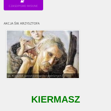
CZASOPISMO MISYJNE
AKCJA ŚW. KRZYSZTOFA
sw. Krzysztof, patron kierowców i podróżnych1
KIERMASZ