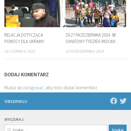
RELACJA DOTYCZĄCA
20-27 PAŹDZIERNIKA 2024. 98
POMOCY DLA UKRAINY
ŚWIATOWY TYDZIEŃ MISYJNY.
16 CZERWCA 2023
23 PAŹDZIERNIKA 2024
DODAJ KOMENTARZ
Musisz się
zalogować
, aby móc dodać komentarz.
OBSERWUJ:
WYSZUKAJ
Szukaj: