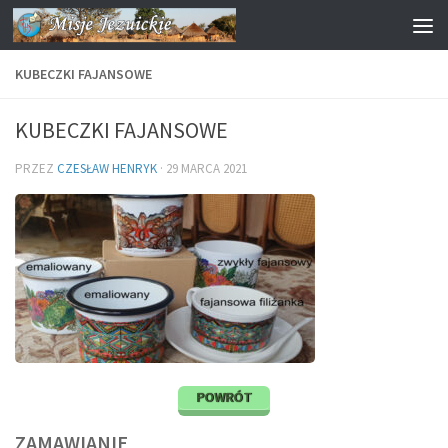
Przejdź do treści
KUBECZKI FAJANSOWE
KUBECZKI FAJANSOWE
PRZEZ
CZESŁAW HENRYK
·
29 MARCA 2021
POWRÓT
ZAMAWIANIE