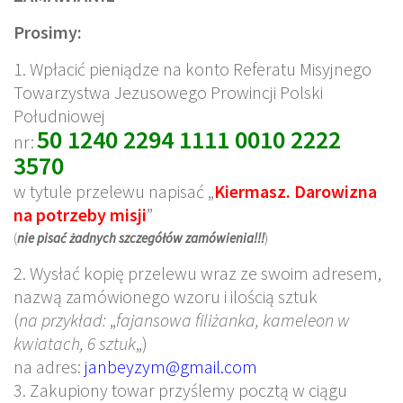
Prosimy:
1. Wpłacić pieniądze na konto Referatu Misyjnego
Towarzystwa Jezusowego Prowincji Polski
Południowej
50 1240 2294 1111 0010 2222
nr:
3570
w tytule przelewu napisać „
Kiermasz. Darowizna
na potrzeby misji
”
(
nie pisać żadnych szczegółów zamówienia!!!
)
2. Wysłać kopię przelewu wraz ze swoim adresem,
nazwą zamówionego wzoru i ilością sztuk
(
na przykład:
„
fajansowa filiżanka, kameleon w
kwiatach, 6 sztuk
„)
na adres:
janbeyzym@gmail.com
3. Zakupiony towar przyślemy pocztą w ciągu