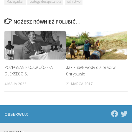
Madagaskar
posługa duszpasterska
rolnictwo
MOŻESZ RÓWNIEŻ POLUBIĆ…
POŻEGNANIE OJCA JÓZEFA
Jak kubek wody dla braci w
OLEKSEGO SJ.
Chrystusie
4 MAJA 2022
21 MARCA 2017
OBSERWUJ: