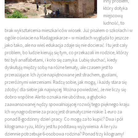
Inny problem,
który dotyka
miejscową
ludność, to
brak wykształcenia mieszkańców wiosek. Już pisałem o szkołach i w
ogóle oświacie na Madagaskarze – w miastach wygląda to jeszcze
jako tako, ale na wieś edukacja zdaje się nie docierać. I tu jest cały
problem, bo ludzie kierują się tym, co przekazali im rodzice, którzy
też byli analfabetami, i koło się zamyka. Lubię słuchać, kiedy
dyskutują między sobą na różne tematy, ale czasem jest to
przerażające. Ich życie napiętnowane jest strachem, gusłami,
przeróżnymi wierzeniami. Radzą sobie, jak mogą, i każdy stara się
zdobyć dla siebie jak najwięcej. Można powiedzieć, że nie liczy się
dobro wspólne. Ale to oznaka nie ubóstwa, a głęboko
zaawansowanej nędzy spowalniającej rozwój tego pięknego kraju.
Ich wynagrodzenie za pracę jest dramatycznie niskie: 1 euro za
ponad 8-godzinny dzień pracy. Co mogą za to kupić? Dwa i pół
kilograma ryżu, który jest tu podstawą wyżywienia. A ile ryżu
dziennie potrzebuje 6-osobowa rodzina? Ponad trzy kilogramy!