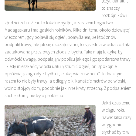
(czyt. dahalu),
to znaczy
rozbójników i
złodziei zebu. Zebu to lokalne bydło, a zarazem bogactwo
Madagaskaru i malgaskich rolników. Kilka dni temu około dziewiątej
wieczorem, gdy pojawił się ogień, pomyślałem, że ktoś znów
podpalił trawy, ale jak się okazało rano, to sąsiednia wioska została
zaatakowana przez owych złodziei bydła. Taką mają taktykę: by
odwrócić uwagę, podpalają w pobliżu jakiegoś gospodarstwa trawy
i kiedy mieszkańcy wioski usiłują stłumić ogień, oni spokojnie
opróżniają zagrody z bydła i „szukaj wiatru w polu”. Jednak tym
razem to nie były trawy, a odległy o kilkanaście metrów od wioski,
wolno stojący dom, podobnie jak inne kryty strzechą. Z podpaleniem
suchej słomy nie było problemu.
Jakiś czas temu
w ciągu roku
nawet kilka razy
w tygodniu
słychać było w