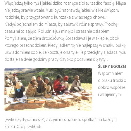
Więc jedzą tylko ryż i jakieś dziko rosnące zioła, rzadko fasolę. Mięsa
nie jedzą prawie wcale. Musi być naprawdę jakieś wielkie święto w
rodzinie, by przygotowano kurczaka z własnego chowu.
Kiedyś pojechałem do miasta, by załatwić różne sprawy. Trochę
czasu mi to zajęło. Południe już minęło i strasznie osłabłem.
Pomyślałem, że zjem drożdżówkę. Sprzedawali je w sklepie, obok
którego przechodziłem. Kiedy jadłem tę nie najlepszą w smaku bułkę,
uświadomiłem sobie, że kosztuje ona tyle, ile przeciętny zjadacz ryżu
dostaje za dwie godziny pracy. Szybko poczułem się syty…
ŚLEPY EGOIZM
Wspomniałem
o braku troski o
dobro wspólne
i wzajemnym
„wykorzystywaniu się”, z czym można się tu spotkać na każdym
kroku. Oto przykład.