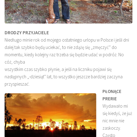
DRODZY PRZYJACIELE
Niedługo minie rok od mojego ostatniego urlopu w Polsce i jeśli dni
dalej tak szybko będą uciekać, to nie zdążę się „zmęczyć” do
momentu, kiedy kolejny raz trzeba się będzie udać w podróż. No
cóż, chyba
wszystkim czas szybko płynie, a jeśli na liczniku pojawi się
następnych „-dziesiąt” lat, to wszystko jeszcze bardziej zaczyna
przyspieszać.
PŁONĄCE
PRERIE
Wydawało mi
się kiedyś, że już
nic mnie nie
zaskoczy.
Często