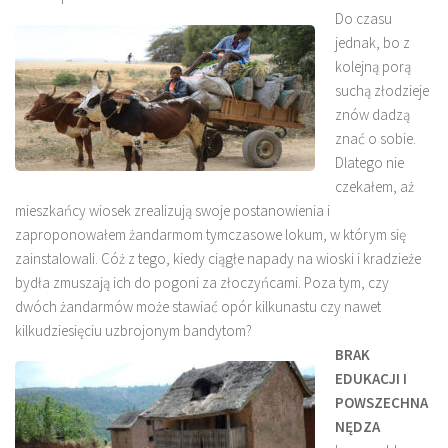
Do czasu
jednak, bo z
kolejną porą
suchą złodzieje
znów dadzą
znać o sobie.
Dlatego nie
czekałem, aż
mieszkańcy wiosek zrealizują swoje postanowienia i
zaproponowałem żandarmom tymczasowe lokum, w którym się
zainstalowali. Cóż z tego, kiedy ciągłe napady na wioski i kradzieże
bydła zmuszają ich do pogoni za złoczyńcami. Poza tym, czy
dwóch żandarmów może stawiać opór kilkunastu czy nawet
kilkudziesięciu uzbrojonym bandytom?
BRAK
EDUKACJI I
POWSZECHNA
NĘDZA