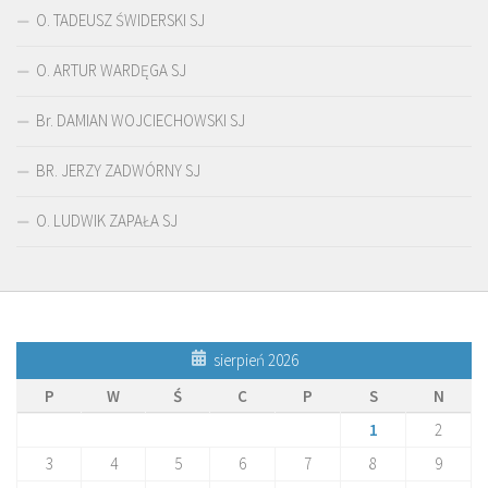
O. TADEUSZ ŚWIDERSKI SJ
O. ARTUR WARDĘGA SJ
Br. DAMIAN WOJCIECHOWSKI SJ
BR. JERZY ZADWÓRNY SJ
O. LUDWIK ZAPAŁA SJ
sierpień 2026
P
W
Ś
C
P
S
N
1
2
3
4
5
6
7
8
9