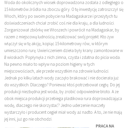
Woda do okolicznych wiosek doprowadzona została z odległego o
15 kilometrów źródła na zboczu góry. O tę inwestycję zatroszczył się
Włoch, który po swoim pobycie na Madagaskarze i przeżytych tu
doświadczeniach chciał zrobić coś nie dla kraju, a dla ludności.
Zorganizował zbiórkę we Włoszech i powrócił na Madagaskar, by
razem z miejscową ludnością zrealizować swój projekt. Kto żyw
włączył się w tę akcję, kopiąc 15-kilometrowy rów, w którym
umieszczono rurę. Uwieńczeniem dzieła były krany zamontowane w
8 wioskach. Popłynęła z nich zimna, czysta i zdatna do picia woda.
Na pewno miało to wpływ na poziom higieny w tych
miejscowościach, ale przede wszystkim na zdrowie ludności.
Jednak po kilku latach wody zaczęło brakować i nie docierała już
do wszystkich. Dlaczego? Ponieważ ktoś potrzebował cegłę. Do jej
produkcji niezbędna jest woda, by zrobić odpowiednie błoto. A że
obok miejsca produkcji przebiega plastikowa rura doprowadzająca
wodę, dlaczego nie skorzystać? Jedno uderzenie maczety
wystarczyło i producent cegieł miał wody aż nadto. A to, że nie mają
jej inni, już go nie obchodzi.
PRACA NA