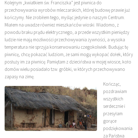
Kolejnym „kwiatkiem św. Franciszka” jest piwnica do
przechowywania wyrobów mleczarskich, której budowę prawie już
kończymy. Nie zrobiłem tego, myśląc jedynie o naszym Centrum.
Miałem na uwadze również mieszkańców wioski. Wiadomo, z
powodu braku prądu elektrycznego, a przede wszystkim pieniędzy
ludzie nie mają możliwości przechowywania żywności, a wysoka
temperatura nie sprzyja konserwowaniu czegokolwiek. Budując tę
piwnicę, chcę pokazać ludziom, że sami mogą wykopać dołek, który
posłuży im za piwnicę. Pamiętam z dzieciństwa w mojej wiosce, koło
domów wielu posiadało tzw. gróbki, w których przechowywano
zapasy na zimę.
Kończąc,
pozdrawiam
wszystkich
serdecznie i
przesyłam
gorące
podziękowania
za Państwa