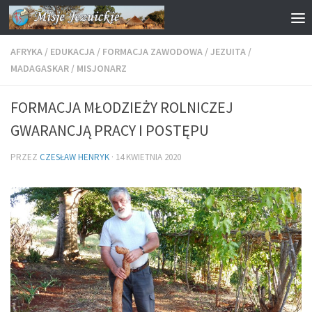
Przejdź do treści
AFRYKA
/
EDUKACJA
/
FORMACJA ZAWODOWA
/
JEZUITA
/
MADAGASKAR
/
MISJONARZ
FORMACJA MŁODZIEŻY ROLNICZEJ
GWARANCJĄ PRACY I POSTĘPU
PRZEZ
CZESŁAW HENRYK
·
14 KWIETNIA 2020