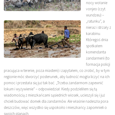
nocy wołanie
vonjeo (czyt.
wundzeu) –
„ratunku”, a
nieraz i strzały z
karabinu.
Któregoś dnia
spotkałem
komendanta
żandarmerii (to
formacja policji
pracująca w terenie, poza miastem) i zapytałem, co zrobić, by w tym
regionie móc stworzyć posterunek, aby ludność mogła liczyć na ich
pomoc i przestała się już tak bać. „Trzeba żandarmom zapewnić
lokum i wyżywienie” – odpowiedział. Kiedy podzieliłem się tą
wiadomością z mieszkańcami sąsiednich wiosek, ucieszyli się i już
chcieli budować domek dla żandarmów. Ale właśnie nadeszła pora
deszczów, więc wszystko się uspokoiło i mieszkańcy zapomnieli o
swoich planach.