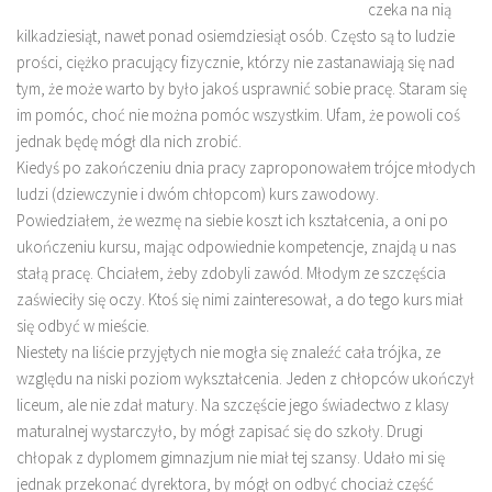
czeka na nią
kilkadziesiąt, nawet ponad osiemdziesiąt osób. Często są to ludzie
prości, ciężko pracujący fizycznie, którzy nie zastanawiają się nad
tym, że może warto by było jakoś usprawnić sobie pracę. Staram się
im pomóc, choć nie można pomóc wszystkim. Ufam, że powoli coś
jednak będę mógł dla nich zrobić.
Kiedyś po zakończeniu dnia pracy zaproponowałem trójce młodych
ludzi (dziewczynie i dwóm chłopcom) kurs zawodowy.
Powiedziałem, że wezmę na siebie koszt ich kształcenia, a oni po
ukończeniu kursu, mając odpowiednie kompetencje, znajdą u nas
stałą pracę. Chciałem, żeby zdobyli zawód. Młodym ze szczęścia
zaświeciły się oczy. Ktoś się nimi zainteresował, a do tego kurs miał
się odbyć w mieście.
Niestety na liście przyjętych nie mogła się znaleźć cała trójka, ze
względu na niski poziom wykształcenia. Jeden z chłopców ukończył
liceum, ale nie zdał matury. Na szczęście jego świadectwo z klasy
maturalnej wystarczyło, by mógł zapisać się do szkoły. Drugi
chłopak z dyplomem gimnazjum nie miał tej szansy. Udało mi się
jednak przekonać dyrektora, by mógł on odbyć chociaż część