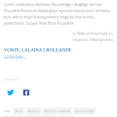
pomoc materialną i duchową. Bez jednego i drugiego ani rusz.
Wszystkim Rodzicom Adopcyjnym wyrażam wdzięczność w imieniu
tych, którzy dzięki Waszej pomocy mogą się choć trochę
podkształcić. Szczęść Wam Boże Wszystkim.
O. Tadeusz Kasperczyk SJ,
misjonarz z Madagaskaru
VONJY, LALAINA I ROLLANDE
Czytaj dalej …
UDOSTĘPNIJ
Tagi:
Afryka
edukacja
formacja zawodowa
jezuickie misje