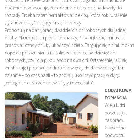
kilkucentymetrowe sadzonki ryżu. Czas pogania, a kilkudniowe
opóźnienie spowoduje, że sadzonki nie będą się nadawały do
rozsady. Trzeba zatem pertraktować z ekipą, która robi wrażenie
„tytanów pracy” znających się na rzeczy.
Proponują na daną pracę dwadzieścia dni roboczych dla jednej
osoby. Skoro jest ich pięciu, to znaczy, że w piątkę będą musieli
pracować cztery dni, by ukończyć dzieło. Targując się z nimi, można
dojść do porozumienia i ustalić, że to praca na dziesięć dni
roboczych, czyli dla pięciu osób na dwa dni. Ostatecznie, jeśli się
zmobilizują i popracują odrobinkę więcej, do dziewięciu godzin
dziennie – bo czas nagli – to zdołają ukończyć pracę w ciągu
jednego dnia. Na koniec „wilk syty i owca cała”.
DODATKOWA
FORMACJA
Wielu ludzi
poszukuje u
nas pracy.
Czasem na
podwórzu