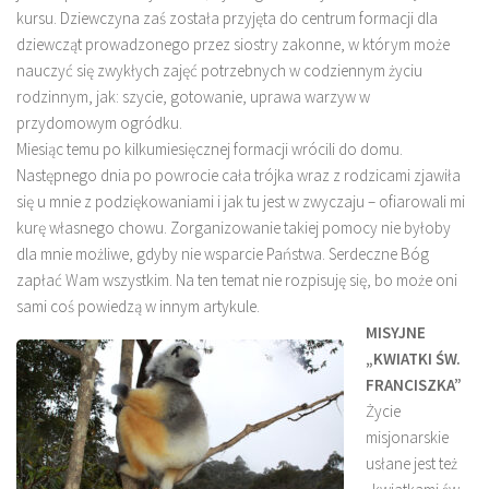
kursu. Dziewczyna zaś została przyjęta do centrum formacji dla
dziewcząt prowadzonego przez siostry zakonne, w którym może
nauczyć się zwykłych zajęć potrzebnych w codziennym życiu
rodzinnym, jak: szycie, gotowanie, uprawa warzyw w
przydomowym ogródku.
Miesiąc temu po kilkumiesięcznej formacji wrócili do domu.
Następnego dnia po powrocie cała trójka wraz z rodzicami zjawiła
się u mnie z podziękowaniami i jak tu jest w zwyczaju – ofiarowali mi
kurę własnego chowu. Zorganizowanie takiej pomocy nie byłoby
dla mnie możliwe, gdyby nie wsparcie Państwa. Serdeczne Bóg
zapłać Wam wszystkim. Na ten temat nie rozpisuję się, bo może oni
sami coś powiedzą w innym artykule.
MISYJNE
„KWIATKI ŚW.
FRANCISZKA”
Życie
misjonarskie
usłane jest też