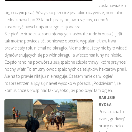
zastanawiałem
się, o czym pisać. Wszystko przecież jest takie oczywiste, normalne.
Jednak nawet po 33 latach pracy pojawia się coś, co może
zaskoczyć nawet najstarszego misjonarza.
Sierpień to środek sezonu płonących lasów (feux de brousse), jeśli
tak można powiedzieć, ponieważ obecnie wypalanie traw trwa
prawie cały rok, niemal na okrągło. Nie ma dnia, żeby nie było widać
dymów snujących się po widnokręgu, a wieczorem łuny na niebie.
Często rano na podwórzu leżą spalone źdźbła trawy, które przynosi
nocny wiatr. To smutny owoc spalonych dziesiątków hektarów prerii.
Ale na to prawie nikt już nie reaguje. Czasem mnie dziwi ogień
rozprzestrzeniający się nawet wysoko w górach. „Podziwiam”, że
komuś chce się wspinać tak wysoko, by podłożyć tam ogień.
RABUSIE
BYDŁA
Pora sucha to
czas „gorliwej”
pracy dahalo