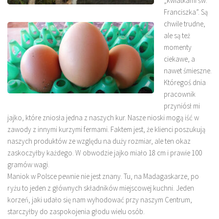
„kwiatkami św.
Franciszka”. Są
chwile trudne,
ale są też
momenty
ciekawe, a
nawet śmieszne.
Któregoś dnia
pracownik
przyniósł mi
jajko, które zniosła jedna z naszych kur. Nasze nioski mogą iść w
zawody z innymi kurzymi fermami. Faktem jest, że klienci poszukują
naszych produktów ze względu na duży rozmiar, ale ten okaz
zaskoczyłby każdego. W obwodzie jajko miało 18 cm i prawie 100
gramów wagi.
Maniok w Polsce pewnie nie jest znany. Tu, na Madagaskarze, po
ryżu to jeden z głównych składników miejscowej kuchni. Jeden
korzeń, jaki udało się nam wyhodować przy naszym Centrum,
starczyłby do zaspokojenia głodu wielu osób.