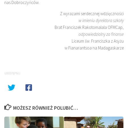
nas Dobroczyńców.
Z wyrazami serdecznej wdzięczności
w imieniu dyrektora szkoły
Brat Franciszek Rakotomalala OFMCap,
odpowiedzialny za finanse
Liceum św. Franciszka z Asyżu
w Fianarantsoa na Madagaskarze
UDOSTĘPNIJ
MOŻESZ RÓWNIEŻ POLUBIĆ…