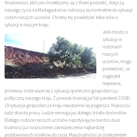
Wiadomości, którymi chcielibyśmy się z Wami podzielić, dotyczą
naszego życia na Madagaskarze i odnoszą się konkretnie do sytuacji
rodzin naszych uczniów. Chcemy też powiedzieć kilka słów o
sytuacji w naszym kraju.
Jeśli chodzi o
sytuację w
rodzinach
naszych
uczniów, mogę
powiedzieć, że
ciągle jest
niepewna,
ponieważ ściśle wiąże się z sytuacją społeczno-gospodarczą i
polityczną naszego kraju. Z powodu trzeciej już fali pandemii COVID-
19 sytuacja gospodarcza kraju nieustannie się pogarsza. Większość
ludzi straciła pracę. Ludzie nie maja już stałego źródła dochodów.
Dlatego rodzice naszych uczniów napotykają na bardzo duże
trudności już na poziomie zabezpieczenia najbardziej
podstawowych środków do życia. Mają trudności ze znalezieniem