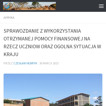
Przejdź do treści
AFRYKA
SPRAWOZDANIE Z WYKORZYSTANIA
OTRZYMANEJ POMOCY FINANSOWEJ NA
RZECZ UCZNIOW ORAZ OGOLNA SYTUACJA W
KRAJU
PRZEZ
CZESŁAW HENRYK
·
30 MARCA 2023