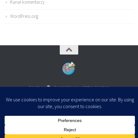
Kanał komentarzy
WordPress.org
Oparte na
- Zaprojektowany z
Motyw Hueman