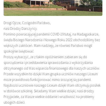
Drogi Ojcze, Czcigodni Państwo,
nasi Drodzy Darczyńcy.
Pomimo powracającej pandemii COVID-19 tutaj, na Madagaskarze,
święta Bożego Narodzenia i Nowego Roku 2022 obchodziliśmy bez
większych zakłóceń. Mam nadzieję, że również Państwo mogli
spokojnie świętować.
Proszę wybaczyć, że z takim opóźnieniem zabieram się do
sporządzenia i przedstawienia sprawozdania z wykorzystania
otrzymanego od Was wsparcia finansowego dla naszych uczniów.
Przede wszystkim to dzięki Wam grupka uczniów naszego Liceum
może prawidłowo funkcjonować mimo srożącej się pandemii.
Najubożsi uczniowie naszego Liceum dzięki Wam otrzymują posiłek
w stołówce szkolnej. Składamy Wam wielkie dzięki, nasi drodzy
Przyjaciele, za Wasze wielkie oddanie i wrażliwość na problemy
ubogich dzieci.