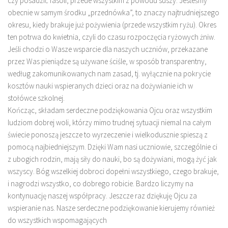
czy posadzić fasoli, przede wszystkim z powodu suszy. Jesteśmy
obecnie w samym środku „przednówka”, to znaczy najtrudniejszego
okresu, kiedy brakuje już pożywienia (przede wszystkim ryżu). Okres
ten potrwa do kwietnia, czyli do czasu rozpoczęcia ryżowych żniw.
Jeśli chodzi o Wasze wsparcie dla naszych uczniów, przekazane
przez Was pieniądze są używane ściśle, w sposób transparentny,
według zakomunikowanych nam zasad, tj. wyłącznie na pokrycie
kosztów nauki wspieranych dzieci oraz na dożywianie ich w
stołówce szkolnej.
Kończąc, składam serdeczne podziękowania Ojcu oraz wszystkim
ludziom dobrej woli, którzy mimo trudnej sytuacji niemal na całym
świecie ponoszą jeszcze to wyrzeczenie i wielkodusznie spieszą z
pomocą najbiedniejszym. Dzięki Wam nasi uczniowie, szczególnie ci
z ubogich rodzin, mają siły do nauki, bo są dożywiani, mogą żyć jak
wszyscy. Bóg wszelkiej dobroci dopełni wszystkiego, czego brakuje,
i nagrodzi wszystko, co dobrego robicie. Bardzo liczymy na
kontynuację naszej współpracy. Jeszcze raz dziękuję Ojcu za
wspieranie nas. Nasze serdeczne podziękowanie kierujemy również
do wszystkich wspomagających