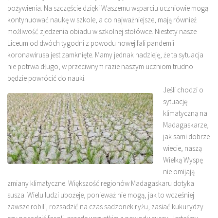
pożywienia. Na szczęście dzięki Waszemu wsparciu uczniowie mogą
kontynuować naukę w szkole, a co najważniejsze, mają również
możliwość zjedzenia obiadu w szkolnej stołówce. Niestety nasze
Liceum od dwóch tygodni z powodu nowej fali pandemii
koronawirusa jest zamknięte. Mamy jednak nadzieję, że ta sytuacja
nie potrwa długo, w przeciwnym razie naszym uczniom trudno
będzie powrócić do nauki.
Jeśli chodzi o
sytuację
klimatyczną na
Madagaskarze,
jak sami dobrze
wiecie, naszą
Wielką Wyspę
nie omijają
zmiany klimatyczne. Większość regionów Madagaskaru dotyka
susza. Wielu ludzi ubożeje, ponieważ nie mogą, jak to wcześniej
zawsze robili, rozsadzić na czas sadzonek ryżu, zasiać kukurydzy