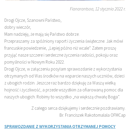
Fianarantsoa, 12 stycznia 2022 r.
Drogi Ojcze, Szanowni Państwo,
dobry wieczór,
Mam nadzieję, że mają się Państwo dobrze.
Przepraszamy za spóźniony raport i życzenia świąteczne. Jak mówi
francuskie powiedzenie, „Lepiej późno niż wcale”. Zatem proszę
przyjąć nasze szczere i serdeczne życzenia radości, pokoju oraz
pomyślności w Nowym Roku 2022.
Drogi Ojcze, w załączeniu posyłam sprawozdanie z wykorzystania
otrzymanych od Was środków na wsparcie naszych uczniów, dzieci
z ubogich rodzin. Jeszcze raz bardzo dziękuję za Waszą wielką
hojność i życzliwość, a przede wszystkim za ofiarowaną pomoc dla
naszych ubogich. Robimy to wszystko „na większą chwałę Boga”.
Z całego serca dziękujemy i serdecznie pozdrawiamy.
Br. Franciszek Rakotomalala OFMCap
SPRAWOZDANIE Z WYKORZYSTANIA OTRZYMANEJ POMOCY