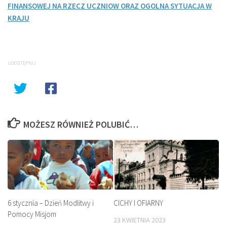
FINANSOWEJ NA RZECZ UCZNIOW ORAZ OGOLNA SYTUACJA W
KRAJU
UDOSTĘPNIJ
MOŻESZ RÓWNIEŻ POLUBIĆ…
6 stycznia – Dzień Modlitwy i
CICHY I OFIARNY
Pomocy Misjom
23 KWIETNIA 2023