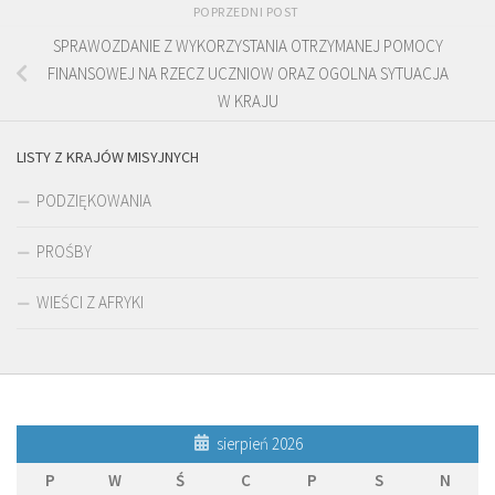
POPRZEDNI POST
SPRAWOZDANIE Z WYKORZYSTANIA OTRZYMANEJ POMOCY
FINANSOWEJ NA RZECZ UCZNIOW ORAZ OGOLNA SYTUACJA
W KRAJU
LISTY Z KRAJÓW MISYJNYCH
PODZIĘKOWANIA
PROŚBY
WIEŚCI Z AFRYKI
sierpień 2026
P
W
Ś
C
P
S
N