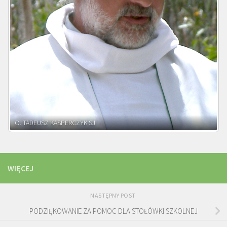
O. ADNRZEJ LEŚNIARA SJ
WIĘCEJ
NASTĘPNY POST
PODZIĘKOWANIE ZA POMOC DLA STOŁÓWKI SZKOLNEJ