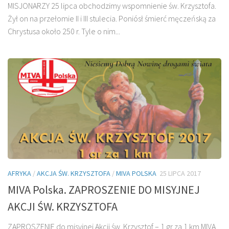
MISJONARZY 25 lipca obchodzimy wspomnienie św. Krzysztofa.
Żył on na przełomie II i III stulecia. Poniósł śmierć męczeńską za
Chrystusa około 250 r. Tyle o nim...
AFRYKA
/
AKCJA ŚW. KRZYSZTOFA
/
MIVA POLSKA
25 LIPCA 2017
MIVA Polska. ZAPROSZENIE DO MISYJNEJ
AKCJI ŚW. KRZYSZTOFA
ZAPROSZENIE do misyjnej Akcji św. Krzysztof – 1 gr za 1 km MIVA