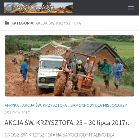
Przejdź do treści
KATEGORIA:
AKCJA ŚW. KRZYSZTOFA
AFRYKA
/
AKCJA ŚW. KRZYSZTOFA
/
SAMOCHODY DLA MISJONARZY
25 LIPCA 2017
AKCJA ŚW. KRZYSZTOFA. 23 – 30 lipca 2017r.
GROSZ ŚW. KRZYSZTOFA NA SAMOCHODY I PALIWO DLA