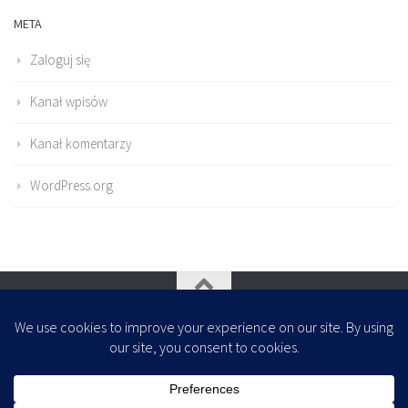
META
Zaloguj się
Kanał wpisów
Kanał komentarzy
WordPress.org
Oparte na
- Zaprojektowany z
Motyw Hueman