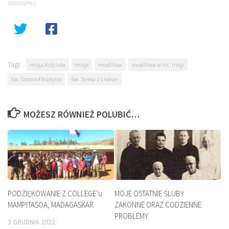
UDOSTĘPNIJ
Tagi:
misja Kościoła
misje
modlitwa
modlitwa w int. misji
św. Siostra Faustyna
św. Teresa z Lisieux
MOŻESZ RÓWNIEŻ POLUBIĆ…
PODZIĘKOWANIE Z COLLEGE’u
MOJE OSTATNIE ŚLUBY
MAMPITASOA, MADAGASKAR
ZAKONNE ORAZ CODZIENNE
PROBLEMY
3 GRUDNIA 2022