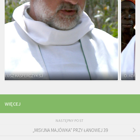
O. ADNRZEJ LEŚNIARA SJ
WIĘCEJ
NASTĘPNY POST
„MISYJNA MAJÓWKA” PRZY ŁANOWEJ 39