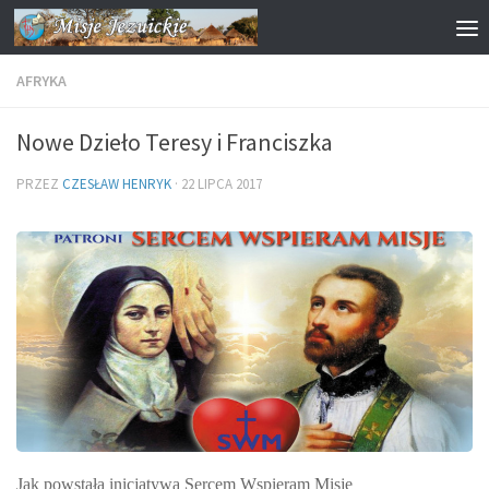
Przejdź do treści
AFRYKA
Nowe Dzieło Teresy i Franciszka
PRZEZ
CZESŁAW HENRYK
·
22 LIPCA 2017
Jak powstała inicjatywa Sercem Wspieram Misje