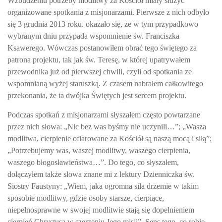
Wzbudzeniu potrzeby modlitwy za Kościół miały służyć
organizowane spotkania z misjonarzami. Pierwsze z nich odbyło
się 3 grudnia 2013 roku. okazało się, że w tym przypadkowo
wybranym dniu przypada wspomnienie św. Franciszka
Ksawerego. Wówczas postanowiłem obrać tego świętego za
patrona projektu, tak jak św. Teresę, w której upatrywałem
przewodnika już od pierwszej chwili, czyli od spotkania ze
wspomnianą wyżej staruszką. Z czasem nabrałem całkowitego
przekonania, że ta dwójka Świętych jest sercem projektu.
Podczas spotkań z misjonarzami słyszałem często powtarzane
przez nich słowa: „Nic bez was byśmy nie uczynili…”; „Wasza
modlitwa, cierpienie ofiarowane za Kościół są naszą mocą i siłą”;
„Potrzebujemy was, waszej modlitwy, waszego cierpienia,
waszego błogosławieństwa…”. Do tego, co słyszałem,
dołączyłem także słowa znane mi z lektury
Dzienniczka
św.
Siostry Faustyny: „Wiem, jaka ogromna siła drzemie w takim
sposobie modlitwy, gdzie osoby starsze, cierpiące,
niepełnosprawne w swojej modlitwie stają się dopełnieniem
cierpień Chrystusa w szerzeniu Jego misji”. Sens tego, co robię,