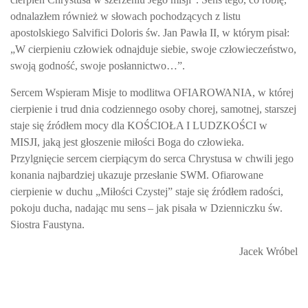
odnalazłem również w słowach pochodzących z listu
apostolskiego
Salvifici Doloris
św. Jan Pawła II, w którym pisał:
„W
cierpieniu człowiek odnajduje siebie, swoje człowieczeństwo,
swoją godność, swoje posłannictwo…”.
Sercem Wspieram Misje to modlitwa OFIAROWANIA, w której
cierpienie i trud dnia codziennego osoby chorej, samotnej, starszej
staje się źródłem mocy dla KOŚCIOŁA I LUDZKOŚCI w
MISJI, jaką jest głoszenie miłości Boga do człowieka.
Przylgnięcie sercem cierpiącym do serca Chrystusa w chwili jego
konania najbardziej ukazuje przesłanie SWM. Ofiarowane
cierpienie w duchu „Miłości Czystej” staje się źródłem radości,
pokoju ducha, nadając mu sens
– jak pisała w
Dzienniczku
św.
Siostra Faustyna.
Jacek Wróbel