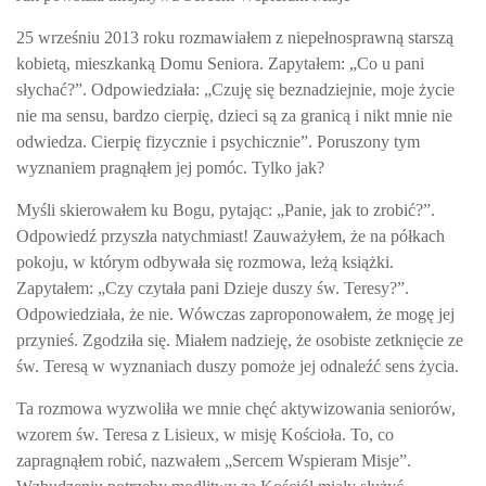
25 wrześniu 2013 roku rozmawiałem z niepełnosprawną starszą
kobietą, mieszkanką Domu Seniora. Zapytałem: „Co u pani
słychać?”. Odpowiedziała: „Czuję się beznadziejnie, moje życie
nie ma sensu, bardzo cierpię, dzieci są za granicą i nikt mnie nie
odwiedza. Cierpię fizycznie i psychicznie”. Poruszony tym
wyznaniem pragnąłem jej pomóc. Tylko jak?
Myśli skierowałem ku Bogu, pytając: „Panie, jak to zrobić?”.
Odpowiedź przyszła natychmiast! Zauważyłem, że na półkach
pokoju, w którym odbywała się rozmowa, leżą książki.
Zapytałem: „Czy czytała pani
Dzieje duszy
św. Teresy?”.
Odpowiedziała, że nie. Wówczas zaproponowałem, że mogę jej
przynieś. Zgodziła się. Miałem nadzieję, że osobiste zetknięcie ze
św. Teresą w wyznaniach duszy pomoże jej odnaleźć sens życia.
Ta rozmowa wyzwoliła we mnie chęć aktywizowania seniorów,
wzorem św. Teresa z Lisieux, w misję Kościoła. To, co
zapragnąłem robić, nazwałem „Sercem Wspieram Misje”.