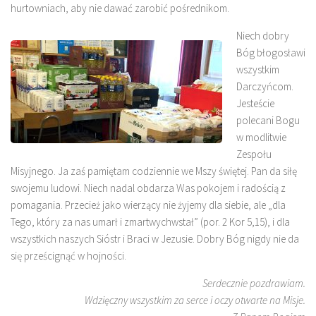
hurtowniach, aby nie dawać zarobić pośrednikom.
Niech dobry
Bóg błogosławi
wszystkim
Darczyńcom.
Jesteście
polecani Bogu
w modlitwie
Zespołu
Misyjnego. Ja zaś pamiętam codziennie we Mszy świętej. Pan da siłę
swojemu ludowi. Niech nadal obdarza Was pokojem i radością z
pomagania. Przecież jako wierzący nie żyjemy dla siebie, ale „dla
Tego, który za nas umarł i zmartwychwstał” (por. 2 Kor 5,15), i dla
wszystkich naszych Sióstr i Braci w Jezusie. Dobry Bóg nigdy nie da
się prześcignąć w hojności.
Serdecznie pozdrawiam.
Wdzięczny wszystkim za serce i oczy otwarte na Misje.