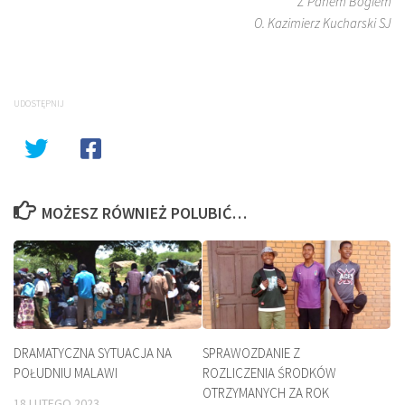
Z Panem Bogiem
O. Kazimierz Kucharski SJ
UDOSTĘPNIJ
MOŻESZ RÓWNIEŻ POLUBIĆ…
DRAMATYCZNA SYTUACJA NA
SPRAWOZDANIE Z
POŁUDNIU MALAWI
ROZLICZENIA ŚRODKÓW
OTRZYMANYCH ZA ROK
18 LUTEGO 2023