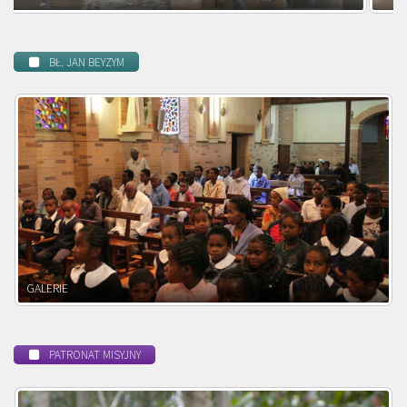
BŁ. JAN BEYZYM
POWOŁANIE MISYJNE
PATRONAT MISYJNY