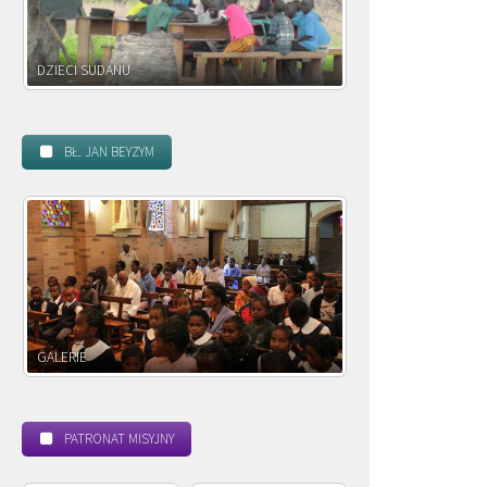
DZIECI ZAMBII
BŁ. JAN BEYZYM
POWOŁANIE MISYJNE
PATRONAT MISYJNY