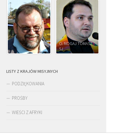
O. NOGAJ TOMASZ
O. JÓZEF
SJ
O. JÓZEF OLEKSY SJ
PAWŁOWSKI SJ
LISTY Z KRAJÓW MISYJNYCH
PODZIĘKOWANIA
PROŚBY
WIEŚCI Z AFRYKI