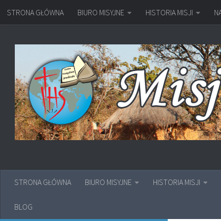
STRONA GŁÓWNA
BIURO MISYJNE
HISTORIA MISJI
N
Przejdź do treści
STRONA GŁÓWNA
BIURO MISYJNE
HISTORIA MISJI
BLOG