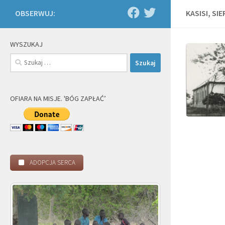
OBSERWUJ:
KASISI, SI
WYSZUKAJ
Szukaj:
OFIARA NA MISJE. 'BÓG ZAPŁAĆ’
ADOPCJA SERCA