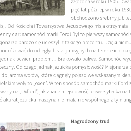
założona w roku 1905. Dwad
pięć lat później, w roku 1930
obchodzono srebrny jubile
misji. Od Kościoła i Towarzystwa Jezusowego misja otrzymała
enny dar: samochód marki Ford! Był to pierwszy samochód
isjonarze bardzo się ucieszyli z takiego prezentu. Dzięki niem
odróżować do odległych stacji misyjnych na terenie ich okr
ię jednak pewien problem… Brakowało paliwa. Samochód wy
teczny. Od czego jednak jezuicka pomysłowość? Misjonarze p
do jarzma wołów, które ciągnęły pojazd we wskazanym kier
ielskim woły to „oxen”. W ten sposób samochód marki Ford 
wany na „Oxford”, jak znana miejscowość uniwersytecka na t
oć akurat jezuicka maszyna nie miała nic wspólnego z tym an
Nagrodzony trud