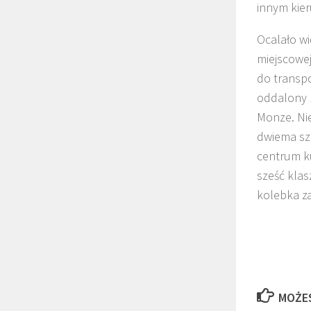
innym kie
Ocalało wi
miejscowej
do transpo
oddalony 1
Monze. Nie
dwiema szk
centrum ku
sześć klas
kolebka za
MOŻE