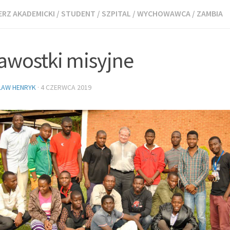
RZ AKADEMICKI
/
STUDENT
/
SZPITAL
/
WYCHOWAWCA
/
ZAMBIA
awostki misyjne
ŁAW HENRYK
·
4 CZERWCA 2019