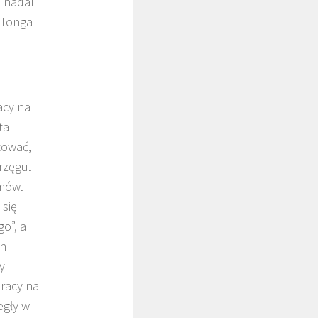
ę nadal
a Tonga
acy na
ta
tować,
rzęgu.
emów.
się i
go”, a
ch
y
pracy na
egły w