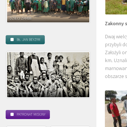
DZIECI MADAGASKARU
DZIECI MALAWI
Zakonny s
Dwaj wielc
BŁ. JAN BEYZYM
przybyli d
Założyli o
km. Uznali
marnowanie
obszarze 
BEATYFIKACJA
KULT
PATRONAT MISYJNY