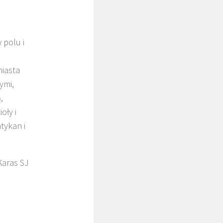
 polu i
miasta
ymi,
,
oły i
tykan i
Karas SJ