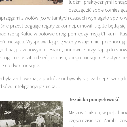
ludźmi praktycznymi i chcąc
oszczędzić sobie comiesięc
aprzęgami z wołów (co w tamtych czasach wymagało sporo wy
śnie przestrzegając reguły zakonnej, umówili się, że będą się
ad rzeką Kafue w połowie drogi pomiędzy misją Chikuni i Kas
O. ARTUR WARDĘGA
BR. JERZY
O. LUDWIK ZAP
ień miesiąca. Wyspowiadają się wtedy wzajemnie, przenocują 
SJ
ZADWÓRNY SJ
SJ
o dnia, już w nowym miesiącu, ponownie przystąpią do spowi
anując na ostatni dzień już następnego miesiąca. Praktycznie
się co dwa miesiące.
ła była zachowana, a podróże odbywały się rzadziej. Oszczęd
odków. Inteligencja jezuicka…
Jezuicka pomysłowość
Misja w Chikuni, w południo
części dzisiejszej Zambii, zo