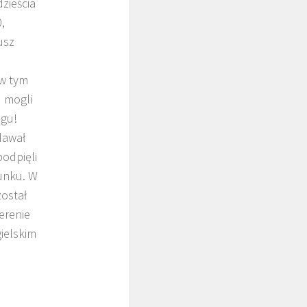
zieścia
,
usz
 w tym
u mogli
ęgu!
dawał
odpięli
unku. W
został
erenie
gielskim