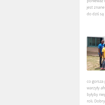
ponieważ w
jest znane
do dziś są
co gorsza 
warzyły af
byłyby nie
roli. Dobr