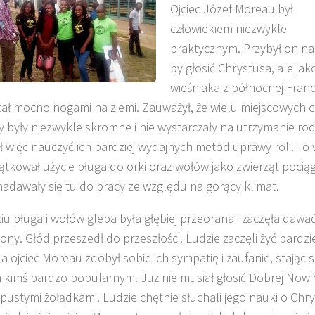
Ojciec Józef Moreau był
człowiekiem niezwykle
praktycznym. Przybył on na 
by głosić Chrystusa, ale jak
wieśniaka z północnej Francj
 stał mocno nogami na ziemi. Zauważył, że wielu miejscowych c
y były niezwykle skromne i nie wystarczały na utrzymanie rod
 więc nauczyć ich bardziej wydajnych metod uprawy roli. To 
tkował użycie pługa do orki oraz wołów jako zwierząt pocią
nadawały się tu do pracy ze względu na gorący klimat.
ciu pługa i wołów gleba była głębiej przeorana i zaczęła dawa
lony. Głód przeszedł do przeszłości. Ludzie zaczęli żyć bardzie
 a ojciec Moreau zdobył sobie ich sympatię i zaufanie, stając s
 kimś bardzo popularnym. Już nie musiał głosić Dobrej Nowi
pustymi żołądkami. Ludzie chętnie słuchali jego nauki o Chry