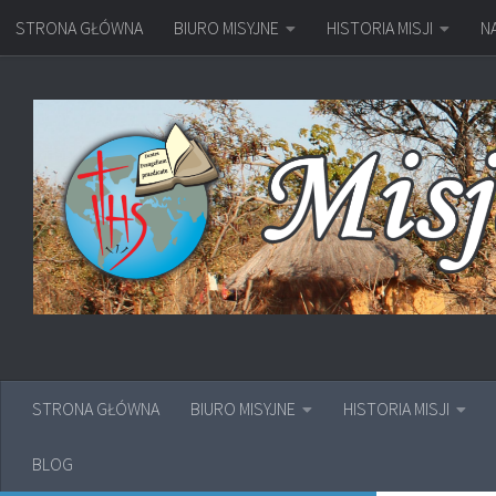
STRONA GŁÓWNA
BIURO MISYJNE
HISTORIA MISJI
N
Przejdź do treści
STRONA GŁÓWNA
BIURO MISYJNE
HISTORIA MISJI
BLOG