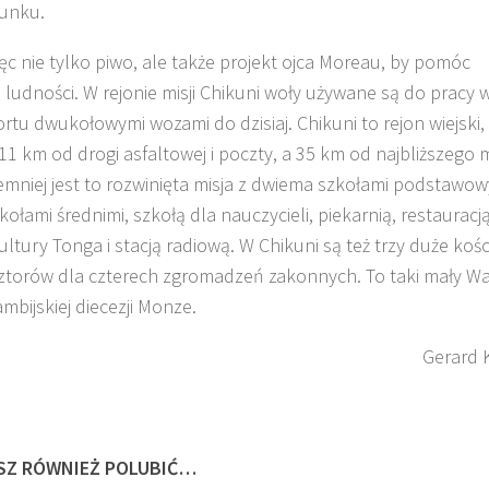
runku.
ęc nie tylko piwo, ale także projekt ojca Moreau, by pomóc
 ludności. W rejonie misji Chikuni woły używane są do pracy w
rtu dwukołowymi wozami do dzisiaj. Chikuni to rejon wiejski,
1 km od drogi asfaltowej i poczty, a 35 km od najbliższego 
mniej jest to rozwinięta misja z dwiema szkołami podstawow
ołami średnimi, szkołą dla nauczycieli, piekarnią, restauracją
ltury Tonga i stacją radiową. W Chikuni są też trzy duże kości
ztorów dla czterech zgromadzeń zakonnych. To taki mały Wa
mbijskiej diecezji Monze.
Gerard 
SZ RÓWNIEŻ POLUBIĆ…