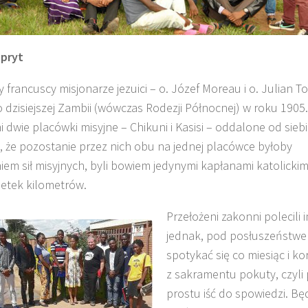
DZIECI SUDANU
pryt
y francuscy misjonarze jezuici – o. Józef Moreau i o. Julian T
o dzisiejszej Zambii (wówczas Rodezji Północnej) w roku 1905.
ni dwie placówki misyjne – Chikuni i Kasisi – oddalone od sieb
, że pozostanie przez nich obu na jednej placówce byłoby
m sił misyjnych, byli bowiem jedynymi kapłanami katolickim
setek kilometrów.
Przełożeni zakonni polecili 
ŚLADAMI BEYZYMA
jednak, pod posłuszeństwe
spotykać się co miesiąc i ko
z sakramentu pokuty, czyli
prostu iść do spowiedzi. Bę