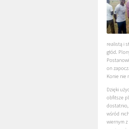
realistą i
głód. Plon
Postanowił
on zapoczą
Konie nie 
Dzięki uży
obfitsze p
dostatnio,
wśród nich
wiernym z 