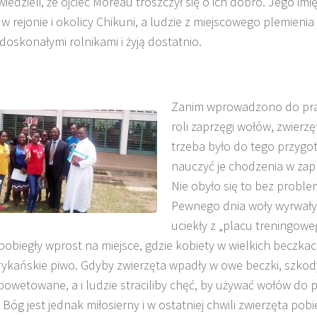
iedzieli, że ojciec Moreau troszczył się o ich dobro. Jego imi
 w rejonie i okolicy Chikuni, a ludzie z miejscowego plemieni
 doskonałymi rolnikami i żyją dostatnio.
Zanim wprowadzono do pr
roli zaprzęgi wołów, zwierzę
trzeba było do tego przygo
nauczyć je chodzenia w zap
Nie obyło się to bez probl
Pewnego dnia woły wyrwały 
uciekły z „placu treningowe
pobiegły wprost na miejsce, gdzie kobiety w wielkich beczka
rykańskie piwo. Gdyby zwierzęta wpadły w owe beczki, szkod
powetowane, a i ludzie straciliby chęć, by używać wołów do 
y Bóg jest jednak miłosierny i w ostatniej chwili zwierzęta pobi