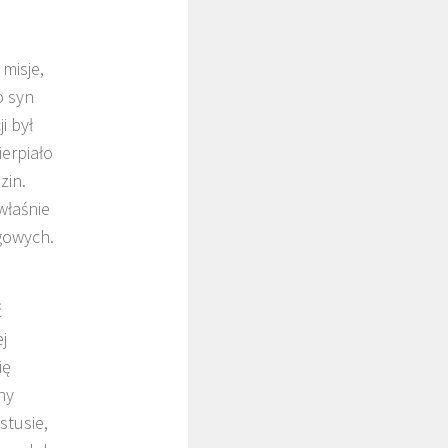
misje,
o syn
i był
ierpiało
zin.
właśnie
gowych.
ć
j
ię
ny
stusie,