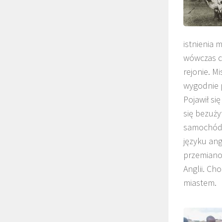
istnienia 
wówczas c
rejonie. M
wygodnie p
Pojawił s
się bezuży
samochód 
języku ang
przemiano
Anglii. Ch
miastem.