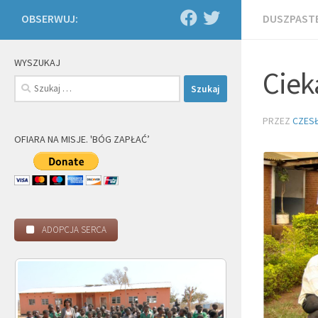
OBSERWUJ:
DUSZPASTE
WYSZUKAJ
Ciek
Szukaj:
PRZEZ
CZES
OFIARA NA MISJE. 'BÓG ZAPŁAĆ’
ADOPCJA SERCA