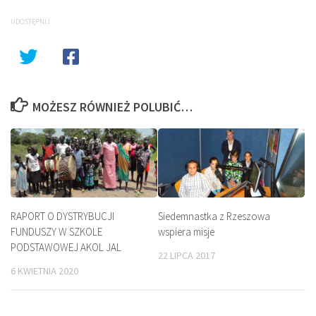
UDOSTĘPNIJ
MOŻESZ RÓWNIEŻ POLUBIĆ…
RAPORT O DYSTRYBUCJI
Siedemnastka z Rzeszowa
FUNDUSZY W SZKOLE
wspiera misje
PODSTAWOWEJ AKOL JAL
22 LIPCA 2017
6 KWIETNIA 2020