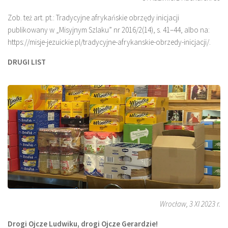
Zob. też art. pt.: Tradycyjne afrykańskie obrzędy inicjacji
publikowany w „Misyjnym Szlaku” nr 2016/2(14), s. 41–44, albo na:
https://misje-jezuickie.pl/tradycyjne-afrykanskie-obrzedy-inicjacji/.
DRUGI LIST
Wrocław, 3 XI 2023 r.
Drogi Ojcze Ludwiku, drogi Ojcze Gerardzie!