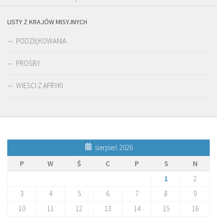
LISTY Z KRAJÓW MISYJNYCH
PODZIĘKOWANIA
PROŚBY
WIEŚCI Z AFRYKI
sierpień 2026
P
W
Ś
C
P
S
N
1
2
3
4
5
6
7
8
9
10
11
12
13
14
15
16