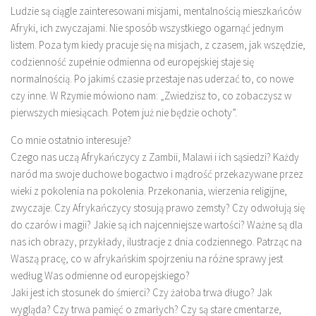
Ludzie są ciągle zainteresowani misjami, mentalnością mieszkańców
Afryki, ich zwyczajami. Nie sposób wszystkiego ogarnąć jednym
listem. Poza tym kiedy pracuje się na misjach, z czasem, jak wszędzie,
codzienność zupełnie odmienna od europejskiej staje się
normalnością. Po jakimś czasie przestaje nas uderzać to, co nowe
czy inne. W Rzymie mówiono nam: „Zwiedzisz to, co zobaczysz w
pierwszych miesiącach. Potem już nie będzie ochoty”.
Co mnie ostatnio interesuje?
Czego nas uczą Afrykańczycy z Zambii, Malawi i ich sąsiedzi? Każdy
naród ma swoje duchowe bogactwo i mądrość przekazywane przez
wieki z pokolenia na pokolenia. Przekonania, wierzenia religijne,
zwyczaje. Czy Afrykańczycy stosują prawo zemsty? Czy odwołują się
do czarów i magii? Jakie są ich najcenniejsze wartości? Ważne są dla
nas ich obrazy, przykłady, ilustracje z dnia codziennego. Patrząc na
Waszą pracę, co w afrykańskim spojrzeniu na różne sprawy jest
według Was odmienne od europejskiego?
Jaki jest ich stosunek do śmierci? Czy żałoba trwa długo? Jak
wygląda? Czy trwa pamięć o zmarłych? Czy są stare cmentarze,