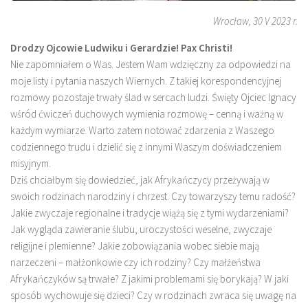
Wrocław, 30 V 2023 r.
Drodzy Ojcowie Ludwiku i Gerardzie! Pax Christi!
Nie zapomniałem o Was. Jestem Wam wdzięczny za odpowiedzi na
moje listy i pytania naszych Wiernych. Z takiej korespondencyjnej
rozmowy pozostaje trwały ślad w sercach ludzi. Święty Ojciec Ignacy
wśród ćwiczeń duchowych wymienia rozmowę – cenną i ważną w
każdym wymiarze. Warto zatem notować zdarzenia z Waszego
codziennego trudu i dzielić się z innymi Waszym doświadczeniem
misyjnym.
Dziś chciałbym się dowiedzieć, jak Afrykańczycy przeżywają w
swoich rodzinach narodziny i chrzest. Czy towarzyszy temu radość?
Jakie zwyczaje regionalne i tradycje wiążą się z tymi wydarzeniami?
Jak wygląda zawieranie ślubu, uroczystości weselne, zwyczaje
religijne i plemienne? Jakie zobowiązania wobec siebie mają
narzeczeni – małżonkowie czy ich rodziny? Czy małżeństwa
Afrykańczyków są trwałe? Z jakimi problemami się borykają? W jaki
sposób wychowuje się dzieci? Czy w rodzinach zwraca się uwagę na