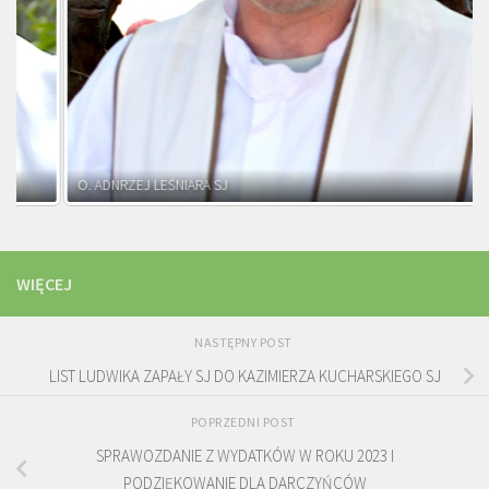
O. ADNRZEJ LEŚNIARA SJ
WIĘCEJ
NASTĘPNY POST
LIST LUDWIKA ZAPAŁY SJ DO KAZIMIERZA KUCHARSKIEGO SJ
POPRZEDNI POST
SPRAWOZDANIE Z WYDATKÓW W ROKU 2023 I
PODZIĘKOWANIE DLA DARCZYŃCÓW