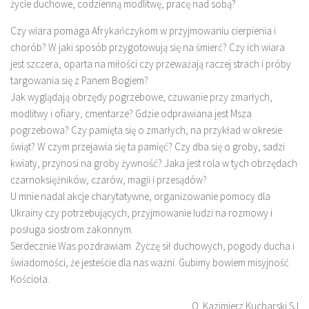
życie duchowe, codzienną modlitwę, pracę nad sobą?
Czy wiara pomaga Afrykańczykom w przyjmowaniu cierpienia i
chorób? W jaki sposób przygotowują się na śmierć? Czy ich wiara
jest szczera, oparta na miłości czy przeważają raczej strach i próby
targowania się z Panem Bogiem?
Jak wyglądają obrzędy pogrzebowe, czuwanie przy zmarłych,
modlitwy i ofiary, cmentarze? Gdzie odprawiana jest Msza
pogrzebowa? Czy pamięta się o zmarłych, na przykład w okresie
świąt? W czym przejawia się ta pamięć? Czy dba się o groby, sadzi
kwiaty, przynosi na groby żywność? Jaka jest rola w tych obrzędach
czarnoksiężników, czarów, magii i przesądów?
U mnie nadal akcje charytatywne, organizowanie pomocy dla
Ukrainy czy potrzebujących, przyjmowanie ludzi na rozmowy i
posługa siostrom zakonnym.
Serdecznie Was pozdrawiam. Życzę sił duchowych, pogody ducha i
świadomości, że jesteście dla nas ważni. Gubimy bowiem misyjność
Kościoła.
O. Kazimierz Kucharski SJ