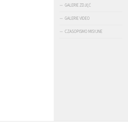
GALERIE ZDJĘĆ
GALERIE VIDEO
CZASOPISMO MISYJNE
A
O. ARTUR WARDĘGA
BR. JERZY
SJ
ZADWÓRNY SJ