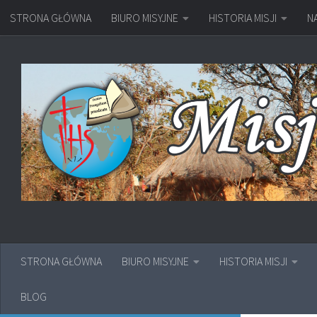
STRONA GŁÓWNA
BIURO MISYJNE
HISTORIA MISJI
N
Przejdź do treści
STRONA GŁÓWNA
BIURO MISYJNE
HISTORIA MISJI
BLOG