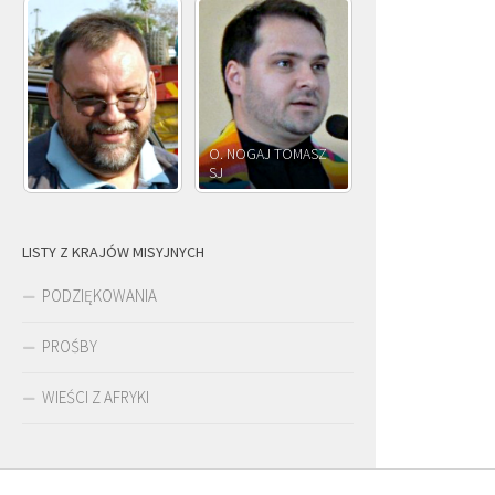
O. NOGAJ TOMASZ
SJ
O. JÓZEF OLEKSY SJ
LISTY Z KRAJÓW MISYJNYCH
PODZIĘKOWANIA
PROŚBY
WIEŚCI Z AFRYKI