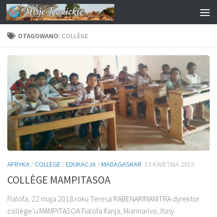
Przejdź do treści
OTAGOWANO:
COLLÈGE
AFRYKA
/
COLLÈGE
/
EDUKACJA
/
MADAGASKAR
19 KWIETNIA 2019
COLLÈGE MAMPITASOA
Fialofa, 22 maja 2018 roku Teresa RABENARIMANITRA dyrektor
collège’u MAMPITASOA Fialofa Ifanja, Miarinarivo, Itasy