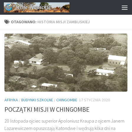
Przejdź do treści
OTAGOWANO:
HISTORIA MISJI ZAMBIJSKIEJ
AFRYKA
/
BUDYNKI SZKOLNE
/
CHINGOMBE
17 STYCZNIA 2020
POCZĄTKI MISJI W CHINGOMBE
20 listopada ojciec superior Apoloniusz Kraupa z ojcem Janem
Lazarewiczem opuszczają Katondwe i wędrują kilka dni na