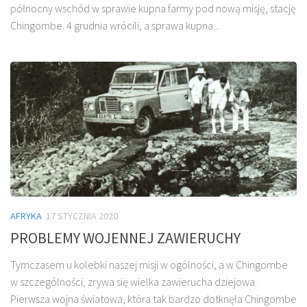
północny wschód w sprawie kupna farmy pod nową misję, stację
Chingombe. 4 grudnia wrócili, a sprawa kupna...
AFRYKA
17 STYCZNIA 2020
PROBLEMY WOJENNEJ ZAWIERUCHY
Tymczasem u kolebki naszej misji w ogólności, a w Chingombe
w szczególności, zrywa się wielka zawierucha dziejowa.
Pierwsza wojna światowa, która tak bardzo dotknęła Chingombe