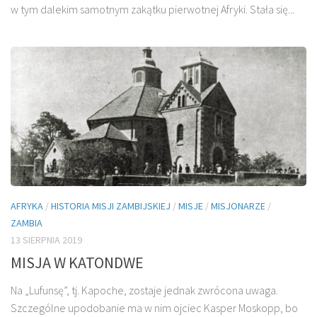
w tym dalekim samotnym zakątku pierwotnej Afryki. Stała się...
AFRYKA
/
HISTORIA MISJI ZAMBIJSKIEJ
/
MISJE
/
MISJONARZE
/
ZAMBIA
13 SIERPNIA 2019
MISJA W KATONDWE
Na „Lufunsę”, tj. Kapoche, zostaje jednak zwrócona uwaga.
Szczególne upodobanie ma w nim ojciec Kasper Moskopp, bo