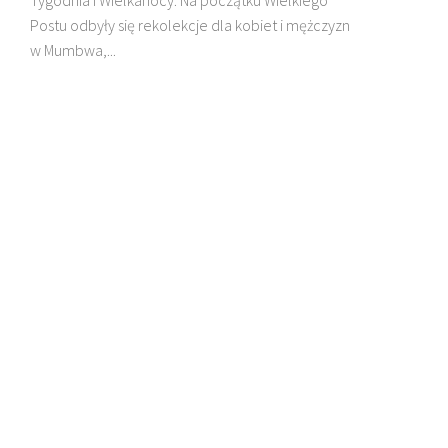
Postu odbyły się rekolekcje dla kobiet i mężczyzn
w Mumbwa,...
DZIECI MADAGASKARU
BŁ. JAN BEYZYM