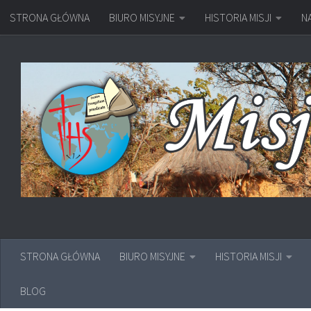
STRONA GŁÓWNA
BIURO MISYJNE
HISTORIA MISJI
N
Przejdź do treści
STRONA GŁÓWNA
BIURO MISYJNE
HISTORIA MISJI
BLOG