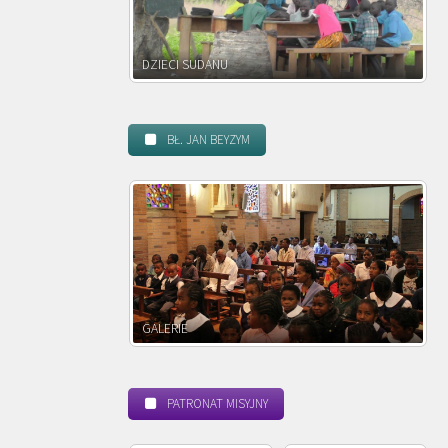
DANU
DZIECI ZAMBII
BŁ. JAN BEYZYM
POWOŁANIE MISYJNE
PATRONAT MISYJNY