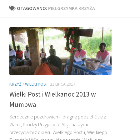
OTAGOWANO:
PIELGRZYMKA KRZYŻA
KRZYŻ
/
WIELKI POST
21 LIPCA 2017
Wielki Post i Wielkanoc 2013 w
Mumbwa
Serdecznie pozdrawiam i pragnę podzielić się z
Wami, Drodzy Przyjaciele Misji, naszymi
przeżyciami z okresu Wielkiego Postu, Wielkiego
Tygodnia i Wielkanocy. Na początku Wielkiego