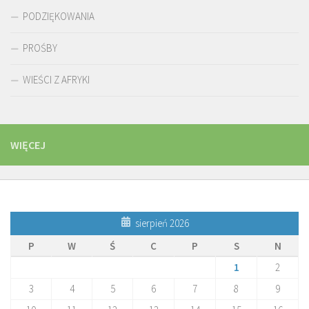
PODZIĘKOWANIA
PROŚBY
WIEŚCI Z AFRYKI
WIĘCEJ
sierpień 2026
P
W
Ś
C
P
S
N
1
2
3
4
5
6
7
8
9