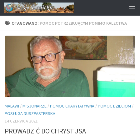
Przejdź do treści
OTAGOWANO:
POMOC POTRZEBUJĄCYM POMIMO KALECTWA
MALAWI
/
MISJONARZE
/
POMOC CHARYTATYWNA
/
POMOC DZIECIOM
/
POSŁUGA DUSZPASTERSKA
14 CZERWCA 2021
PROWADZIĆ DO CHRYSTUSA