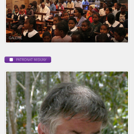
POWOŁANIE MISYJNE
PATRONAT MISYJNY