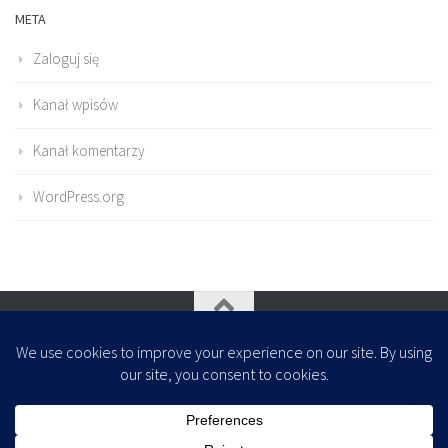
META
Zaloguj się
Kanał wpisów
Kanał komentarzy
WordPress.org
Oparte na
- Zaprojektowany z
Motyw Hueman