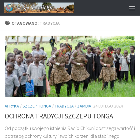
Przejdź do treści
OTAGOWANO:
TRADYCJA
AFRYKA
/
SZCZEP TONGA
/
TRADYCJA
/
ZAMBIA
24 LUTEGO 2024
OCHRONA TRADYCJI SZCZEPU TONGA
Od początku swojego istnienia Radio Chikuni dostrzega wartość i
potrzebę ochrony kultury i swoich korzeni dla stabilnego