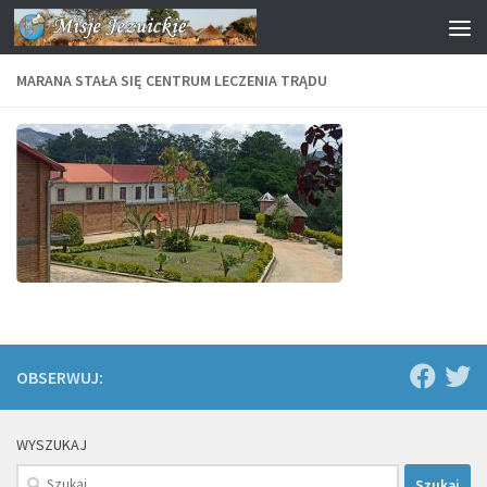
Przejdź do treści
MARANA STAŁA SIĘ CENTRUM LECZENIA TRĄDU
OBSERWUJ:
WYSZUKAJ
Szukaj: