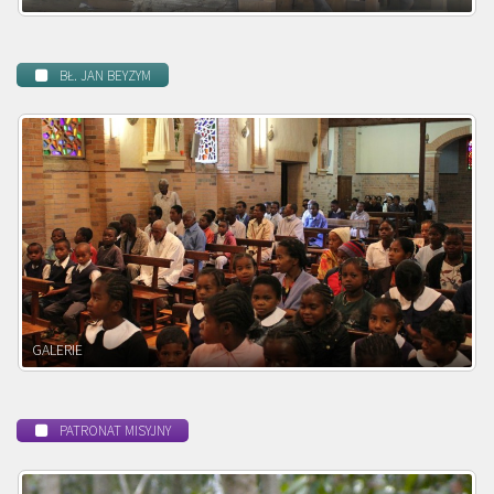
BŁ. JAN BEYZYM
POWOŁANIE MISYJNE
PATRONAT MISYJNY