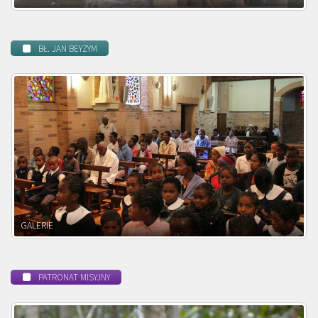
BŁ. JAN BEYZYM
POWOŁANIE MISYJNE
PATRONAT MISYJNY