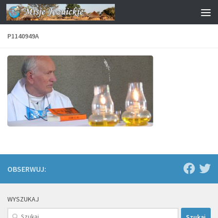
Przejdź do treści
P1140949A
OBSERWUJ:
WYSZUKAJ
Szukaj: