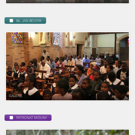
BŁ. JAN BEYZYM
POWOŁANIE MISYJNE
PATRONAT MISYJNY