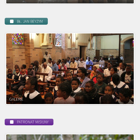
BŁ. JAN BEYZYM
POWOŁANIE MISYJNE
PATRONAT MISYJNY