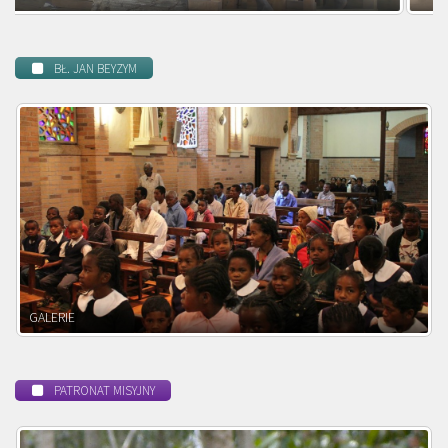
BŁ. JAN BEYZYM
POWOŁANIE MISYJNE
PATRONAT MISYJNY