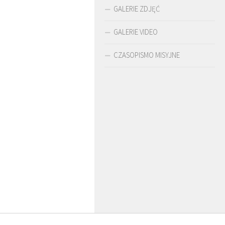
GALERIE ZDJĘĆ
GALERIE VIDEO
CZASOPISMO MISYJNE
O. ARTUR WARDĘGA
BR. JERZY
SJ
ZADWÓRNY SJ