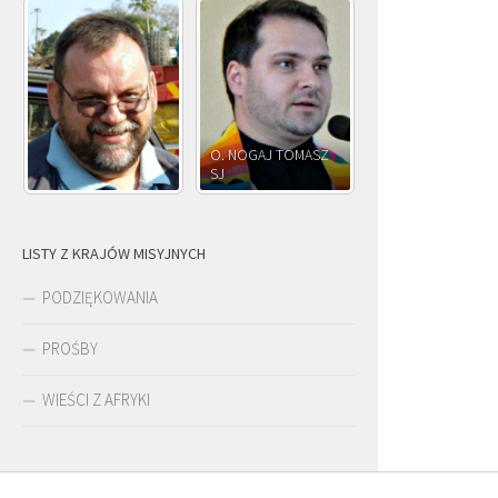
O. NOGAJ TOMASZ
SJ
O. JÓZEF OLEKSY SJ
LISTY Z KRAJÓW MISYJNYCH
PODZIĘKOWANIA
PROŚBY
WIEŚCI Z AFRYKI