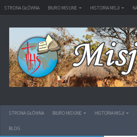
STRONA GŁÓWNA
BIURO MISYJNE
HISTORIA MISJI
N
Przejdź do treści
STRONA GŁÓWNA
BIURO MISYJNE
HISTORIA MISJI
BLOG