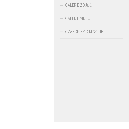
GALERIE ZDJĘĆ
GALERIE VIDEO
CZASOPISMO MISYJNE
O. ARTUR WARDĘGA
BR. JERZY
SJ
ZADWÓRNY SJ