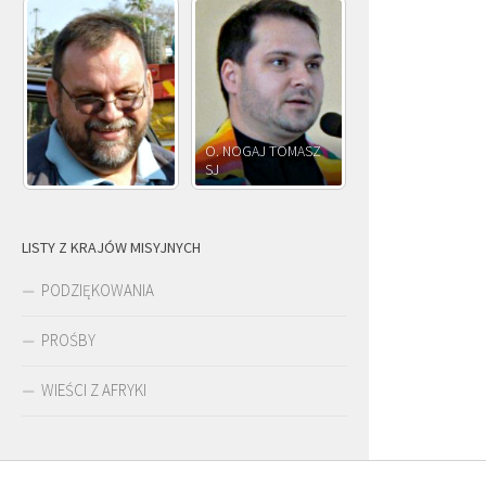
O. NOGAJ TOMASZ
SJ
O. JÓZEF OLEKSY SJ
LISTY Z KRAJÓW MISYJNYCH
PODZIĘKOWANIA
PROŚBY
WIEŚCI Z AFRYKI