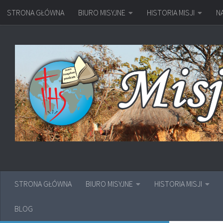
STRONA GŁÓWNA
BIURO MISYJNE
HISTORIA MISJI
N
Przejdź do treści
STRONA GŁÓWNA
BIURO MISYJNE
HISTORIA MISJI
BLOG