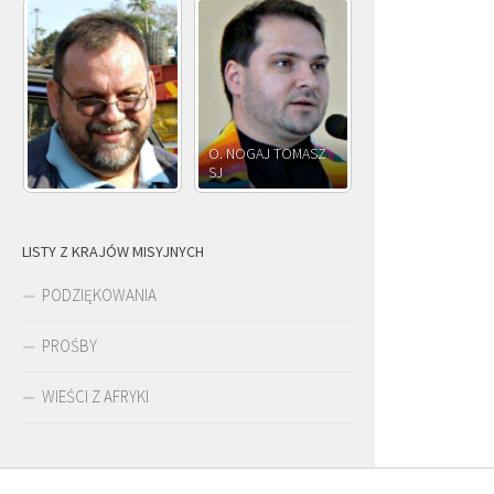
O. NOGAJ TOMASZ
O. JÓZEF
SJ
O. JÓZEF OLEKSY SJ
PAWŁOWSKI
LISTY Z KRAJÓW MISYJNYCH
PODZIĘKOWANIA
PROŚBY
WIEŚCI Z AFRYKI