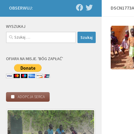
OBSERWUJ:
DSCN1773
WYSZUKAJ
Szukaj:
OFIARA NA MISJE. 'BÓG ZAPŁAĆ’
ADOPCJA SERCA