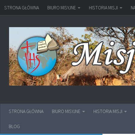
STRONA GŁÓWNA
BIURO MISYJNE
HISTORIA MISJI
N
Przejdź do treści
STRONA GŁÓWNA
BIURO MISYJNE
HISTORIA MISJI
BLOG