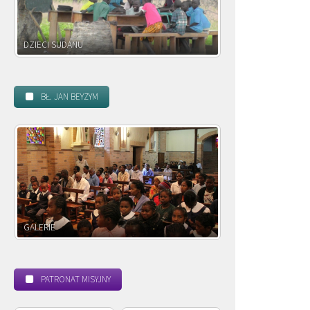
DZIECI ZAMBII
BŁ. JAN BEYZYM
POWOŁANIE MISYJNE
PATRONAT MISYJNY