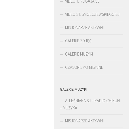
VIDEO T. NOGAJA SJ
VIDEO ST. SMOLCZEWSKIEGO SJ
MISJONARZE AKTYWNI
GALERIE ZDJĘĆ
GALERIE MUZYKI
CZASOPISMO MISYJNE
GALERIE MUZYKI
ŚLADAMI BEYZYMA
D
A. LEŚNIARA SJ – RADIO CHIKUNI
– MUZYKA
MISJONARZE AKTYWNI