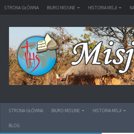
STRONA GŁÓWNA
BIURO MISYJNE
HISTORIA MISJI
N
Przejdź do treści
STRONA GŁÓWNA
BIURO MISYJNE
HISTORIA MISJI
BLOG