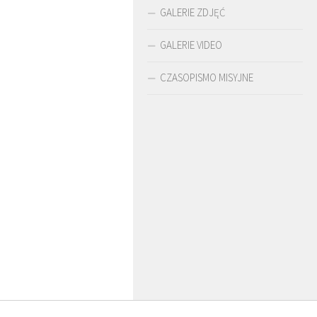
GALERIE ZDJĘĆ
GALERIE VIDEO
CZASOPISMO MISYJNE
O. ARTUR WARDĘGA
BR. JERZY
O. LUDWIK ZAPAŁA
SJ
ZADWÓRNY SJ
SJ