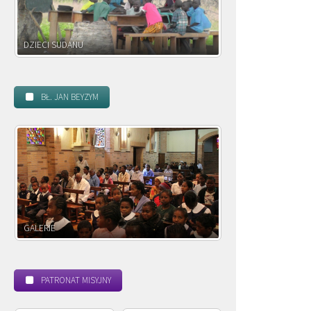
DZIECI ZAMBII
BŁ. JAN BEYZYM
POWOŁANIE MISYJNE
BEA
PATRONAT MISYJNY