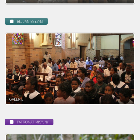
BŁ. JAN BEYZYM
POWOŁANIE MISYJNE
PATRONAT MISYJNY