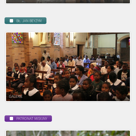
BŁ. JAN BEYZYM
POWOŁANIE MISYJNE
PATRONAT MISYJNY