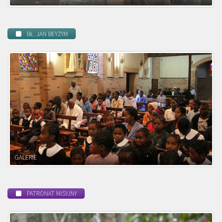
BŁ. JAN BEYZYM
POWOŁANIE MISYJNE
PATRONAT MISYJNY