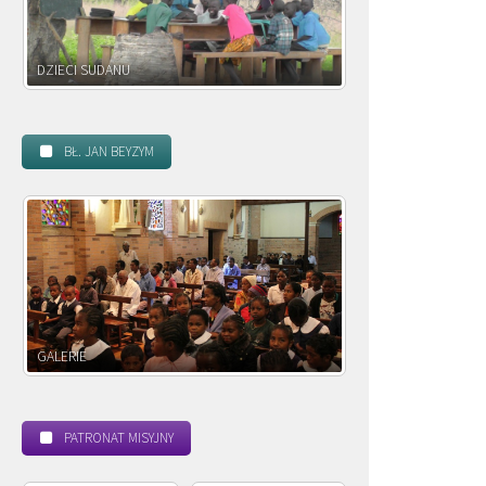
DZIECI ZAMBII
BŁ. JAN BEYZYM
POWOŁANIE MISYJNE
PATRONAT MISYJNY