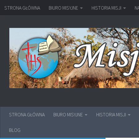
STRONA GŁÓWNA
BIURO MISYJNE
HISTORIA MISJI
N
Przejdź do treści
STRONA GŁÓWNA
BIURO MISYJNE
HISTORIA MISJI
BLOG