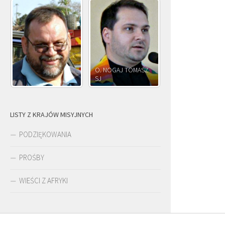
O. NOGAJ TOMASZ
O. JÓZEF
SJ
O. JÓZEF OLEKSY SJ
PAWŁOWSKI SJ
LISTY Z KRAJÓW MISYJNYCH
PODZIĘKOWANIA
PROŚBY
WIEŚCI Z AFRYKI