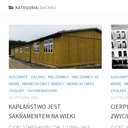
KATEGORIA:
DACHAU
AUSCHWITZ
/
DACHAU
/
MĘCZENNICY
/
MĘCZENNICY ZA
AUSCHWIT
WIARĘ
/
NIEMIECKI OBOZ ŚMIERCI
/
NIEMIECKI OBÓZ
WIARĘ
/
N
ZAGŁADY
/
SACHSENHAUSEN
ZAGŁADY
23 STYCZNIA 2022
23 STYCZN
KAPŁAŃSTWO JEST
CIERP
SAKRAMENTEM NA WIEKI
ZWYCI
OJCIEC STANISŁAW FELCZAK SJ (1906–1942)
OJCIEC J