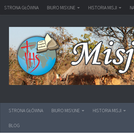
STRONA GŁÓWNA
BIURO MISYJNE
HISTORIA MISJI
N
Przejdź do treści
STRONA GŁÓWNA
BIURO MISYJNE
HISTORIA MISJI
BLOG