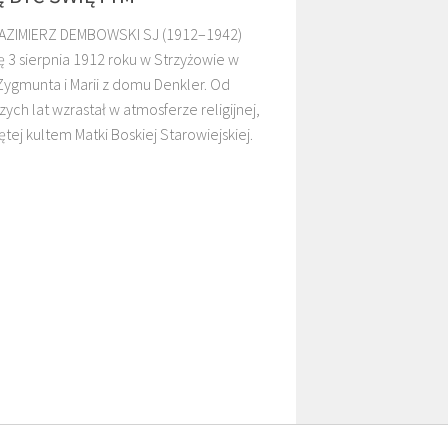
AZIMIERZ DEMBOWSKI SJ (1912–1942)
ię 3 sierpnia 1912 roku w Strzyżowie w
Zygmunta i Marii z domu Denkler. Od
ych lat wzrastał w atmosferze religijnej,
ętej kultem Matki Boskiej Starowiejskiej.
O. TADEUSZ
O. ADNRZEJ
AS SJ
KASPERCZYK SJ
LEŚNIARA SJ