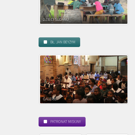
NU
DZIECI ZAMBII
BŁ. JAN BEYZYM
POWOŁANIE MISYJNE
PATRONAT MISYJNY