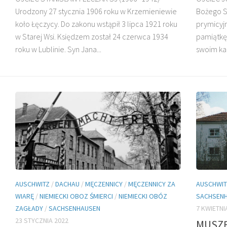
Urodzony 27 stycznia 1906 roku w Krzemieniewie
Bożego Se
koło Łęczycy. Do zakonu wstąpił 3 lipca 1921 roku
prymicyj
DZIECI MADAGASKARU
w Starej Wsi. Księdzem został 24 czerwca 1934
pamiątkę 
roku w Lublinie. Syn Jana...
swoim kap
BŁ. JAN BEYZYM
AUSCHWITZ
/
DACHAU
/
MĘCZENNICY
/
MĘCZENNICY ZA
AUSCHWIT
WIARĘ
/
NIEMIECKI OBOZ ŚMIERCI
/
NIEMIECKI OBÓZ
SACHSEN
ZAGŁADY
/
SACHSENHAUSEN
7 KWIETNI
23 STYCZNIA 2022
MUSZĘ