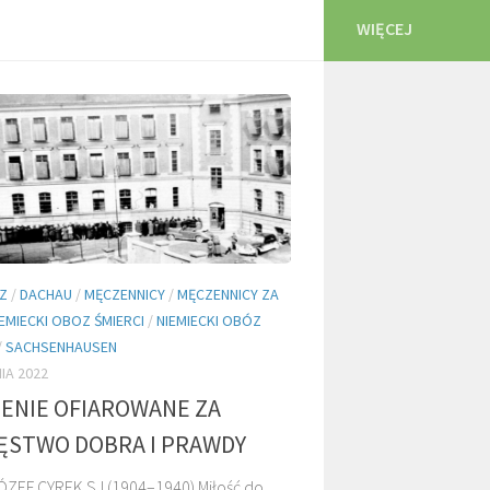
WIĘCEJ
Z
/
DACHAU
/
MĘCZENNICY
/
MĘCZENNICY ZA
IEMIECKI OBOZ ŚMIERCI
/
NIEMIECKI OBÓZ
/
SACHSENHAUSEN
IA 2022
IENIE OFIAROWANE ZA
ĘSTWO DOBRA I PRAWDY
ÓZEF CYREK SJ (1904–1940) Miłość do