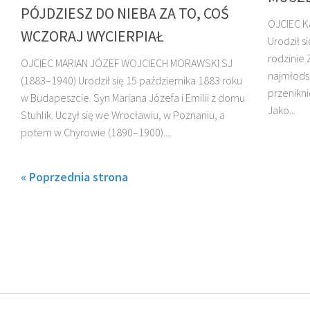
PÓJDZIESZ DO NIEBA ZA TO, COŚ
OJCIEC K
WCZORAJ WYCIERPIAŁ
Urodził s
rodzinie 
OJCIEC MARIAN JÓZEF WOJCIECH MORAWSKI SJ
najmłodsz
(1883–1940) Urodził się 15 października 1883 roku
przenikni
O. HENRYK
w Budapeszcie. Syn Mariana Józefa i Emilii z domu
DZIADOSZ SJ
O. GERARD KAR
Jako...
Stuhlik. Uczył się we Wrocławiu, w Poznaniu, a
potem w Chyrowie (1890–1900)....
« Poprzednia strona