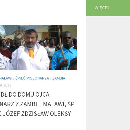
WIĘCEJ
MALAWI
/
ŚMIEĆ MISJONARZA
/
ZAMBIA
A 2021
DŁ DO DOMU OJCA
NARZ Z ZAMBII I MALAWI, ŚP
C JÓZEF ZDZISŁAW OLEKSY