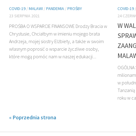
COVID-19
/
MALAWI
/
PANDEMIA
/
PROŚBY
COVID-19
23 SIERPNIA 2021
24 CZERW
W WAL
PROŚBA O WSPARCIE FINANSOWE Drodzy Bracia w
Chrystusie, Chciałbym w imieniu mojego brata
SPRAW
Andrzeja, mojej siostry Elżbiety, a także w swoim
ZAANG
własnym poprosić o wsparcie życzliwe osoby,
MALA
które mogą pomóc nam w naszej edukacji....
OGÓLNA S
milionam
w południ
Tanzanią
roku w ca
« Poprzednia strona