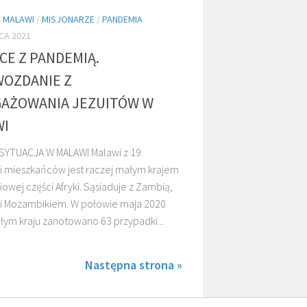
/
MALAWI
/
MISJONARZE
/
PANDEMIA
CA 2021
CE Z PANDEMIĄ.
OZDANIE Z
AŻOWANIA JEZUITÓW W
WI
YTUACJA W MALAWI Malawi z 19
i mieszkańców jest raczej małym krajem
owej części Afryki. Sąsiaduje z Zambią,
 i Mozambikiem. W połowie maja 2020
łym kraju zanotowano 63 przypadki...
Następna strona »