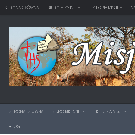
STRONA GŁÓWNA
BIURO MISYJNE
HISTORIA MISJI
N
Przejdź do treści
STRONA GŁÓWNA
BIURO MISYJNE
HISTORIA MISJI
BLOG