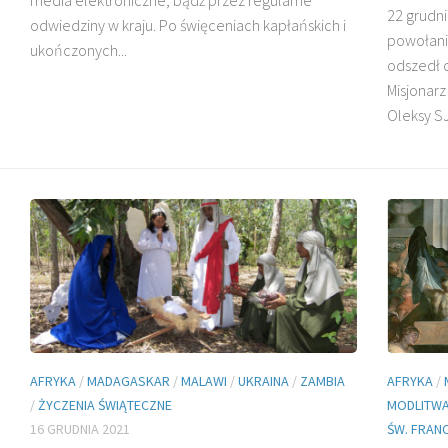
22 grudni
odwiedziny w kraju. Po święceniach kapłańskich i
powołani
ukończonych...
odszedł 
DZIECI MADAGASKARU
Misjonarz
Oleksy SJ.
BŁ. JAN BEYZYM
AFRYKA
/
MADAGASKAR
/
MALAWI
/
UKRAINA
/
ZAMBIA
AFRYKA
/
/
ŻYCZENIA ŚWIĄTECZNE
MODLITW
16 GRUDNIA 2021
ŚW. FRAN