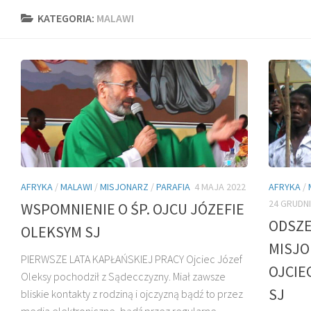
KATEGORIA:
MALAWI
AFRYKA
/
MALAWI
/
MISJONARZ
/
PARAFIA
4 MAJA 2022
AFRYKA
/
24 GRUDNI
WSPOMNIENIE O ŚP. OJCU JÓZEFIE
ODSZE
OLEKSYM SJ
MISJO
PIERWSZE LATA KAPŁAŃSKIEJ PRACY Ojciec Józef
OJCIE
Oleksy pochodził z Sądecczyzny. Miał zawsze
SJ
bliskie kontakty z rodziną i ojczyzną bądź to przez
media elektroniczne, bądź przez regularne