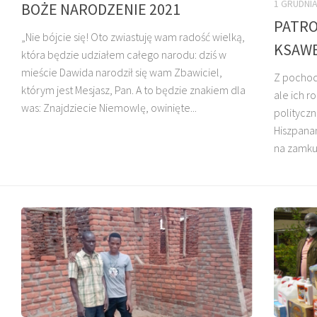
1 GRUDNIA
BOŻE NARODZENIE 2021
PATRO
„Nie bójcie się! Oto zwiastuję wam radość wielką,
KSAW
która będzie udziałem całego narodu: dziś w
mieście Dawida narodził się wam Zbawiciel,
Z pochodz
którym jest Mesjasz, Pan. A to będzie znakiem dla
ale ich r
O. HENRYK
was: Znajdziecie Niemowlę, owinięte...
DZIADOSZ SJ
O. GERARD KAR
polityczn
Hiszpanam
na zamku 