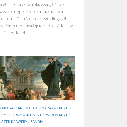
a 2021 roku w 73. roku życia, 54. roku
a zakonnego i 46. roku kapłaństwa
do domu Ojca Niebieskiego długoletni
DZIECI MALAWI
DZIECI SUDANU
 w Zambii i Malawi Ojciec Józef Zdzisław
 Ojciec Józef...
MARANA
GALERIE
MADAGASKAR
/
MALAWI
/
MARANA
/
MISJE
/
A
/
MODLITWA W INT. MISJI
/
PATRON MISJI
/
CISZEK KSAWERY
/
ZAMBIA