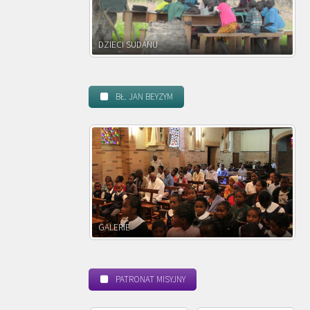
DZIECI ZAMBII
BŁ. JAN BEYZYM
POWOŁANIE MISYJNE
PATRONAT MISYJNY