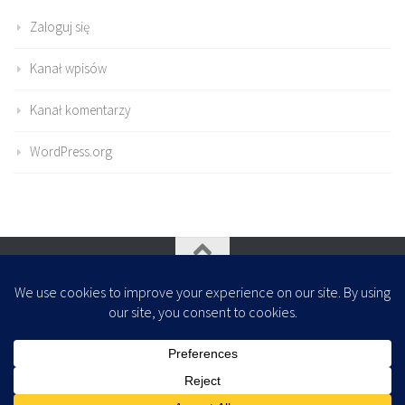
Zaloguj się
Kanał wpisów
Kanał komentarzy
WordPress.org
Oparte na
- Zaprojektowany z
Motyw Hueman