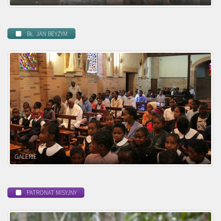
BŁ. JAN BEYZYM
POWOŁANIE MISYJNE
PATRONAT MISYJNY