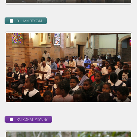
BŁ. JAN BEYZYM
POWOŁANIE MISYJNE
PATRONAT MISYJNY