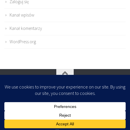
Zaloguj się
Kanał wpisów
Kanał komentarzy
WordPress.org
Oparte na
- Zaprojektowany z
Motyw Hueman