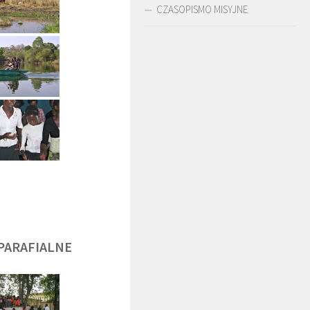
CZASOPISMO MISYJNE
DĘGA
BR. JERZY
O. LUDWIK ZAPAŁA
ZADWÓRNY SJ
SJ
PARAFIALNE