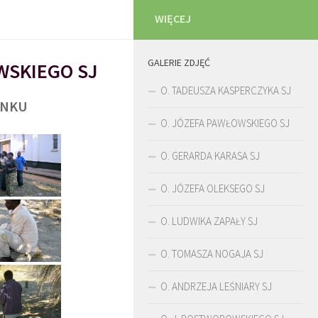
WIĘCEJ
GALERIE ZDJĘĆ
WSKIEGO SJ
O. TADEUSZA KASPERCZYKA SJ
UNKU
O. JÓZEFA PAWŁOWSKIEGO SJ
O. GERARDA KARASA SJ
O. JÓZEFA OLEKSEGO SJ
O. LUDWIKA ZAPAŁY SJ
O. TOMASZA NOGAJA SJ
O. ANDRZEJA LEŚNIARY SJ