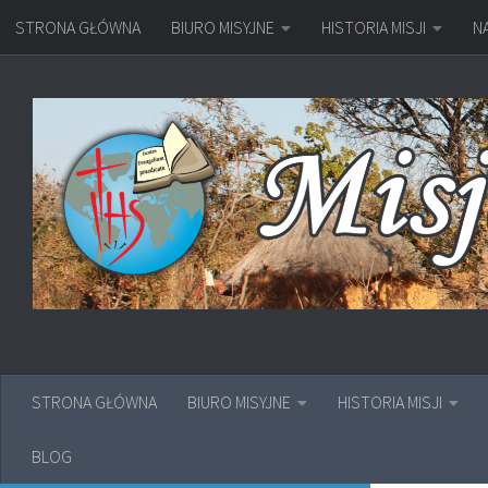
STRONA GŁÓWNA
BIURO MISYJNE
HISTORIA MISJI
N
Przejdź do treści
STRONA GŁÓWNA
BIURO MISYJNE
HISTORIA MISJI
BLOG