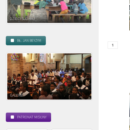
DZIECI ZAMBII
BŁ. JAN BEYZYM
POWOŁANIE MISYJNE
BEATYFIKACJA
PATRONAT MISYJNY