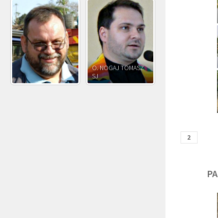
O. JÓZEF
O. JAKUB M.
O. JÓZEF OLEKSY SJ
PAWŁOWSKI SJ
ROSTWOROWSKI S
PA