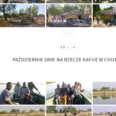
«
‹
z
3
›
»
PAŹDZIERNIK 2009
NA RZECZE KAFUE W CHU
,
KULT