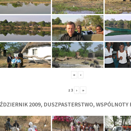
O. TADEUSZ SAROTA
O. ARTUR WAR
J
SJ
SJ
«
‹
z
3
›
»
ŹDZIERNIK 2009, DUSZPASTERSTWO, WSPÓLNOTY 