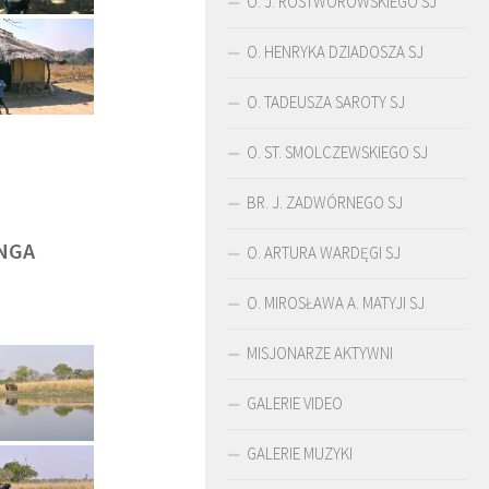
O. J. ROSTWOROWSKIEGO SJ
O. HENRYKA DZIADOSZA SJ
O. TADEUSZA SAROTY SJ
O. ST. SMOLCZEWSKIEGO SJ
BR. J. ZADWÓRNEGO SJ
NGA
O. ARTURA WARDĘGI SJ
O. MIROSŁAWA A. MATYJI SJ
MISJONARZE AKTYWNI
ŚLADAMI BEYZYMA
DUCHOWOŚĆ
GALERIE VIDEO
GALERIE MUZYKI