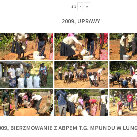
z
5
›
»
2009, UPRAWY
009, BIERZMOWANIE Z ABPEM T.G. MPUNDU W LU