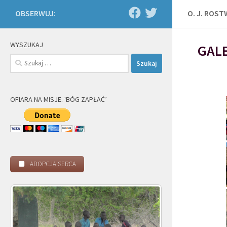
OBSERWUJ:
O. J. ROS
WYSZUKAJ
GALE
Szukaj:
OFIARA NA MISJE. 'BÓG ZAPŁAĆ’
ADOPCJA SERCA