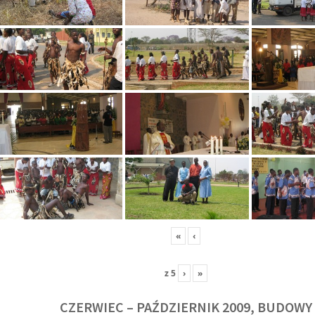
«
‹
z
5
›
»
CZERWIEC – PAŹDZIERNIK 2009, BUDOWY