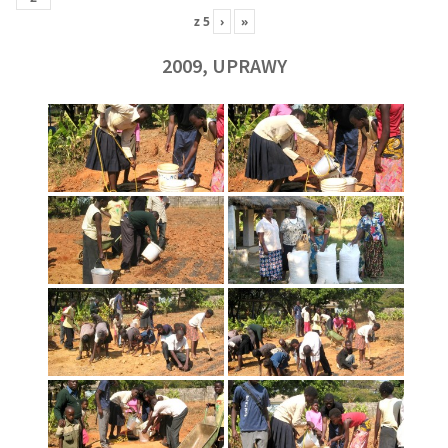
z
5
›
»
2009, UPRAWY