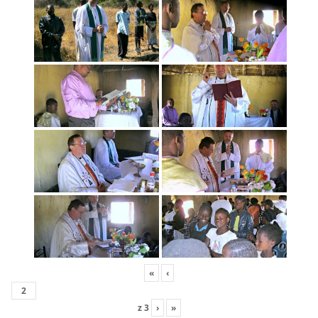
«
‹
z
3
›
»