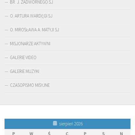
BR. J. ZADWÓRNEGO SJ
O. ARTURA WARDĘGI SJ
O. MIROSŁAWA A. MATYJI SJ
MISJONARZE AKTYWNI
GALERIE VIDEO
GALERIE MUZYKI
CZASOPISMO MISYJNE
sierpień 2026
P
W
Ś
C
P
S
N