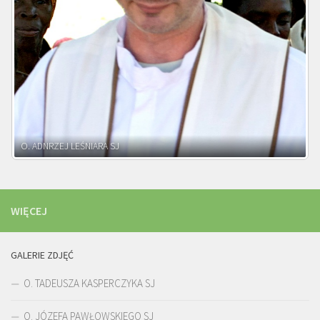
WIĘCEJ
GALERIE ZDJĘĆ
O. TADEUSZA KASPERCZYKA SJ
O. JÓZEFA PAWŁOWSKIEGO SJ