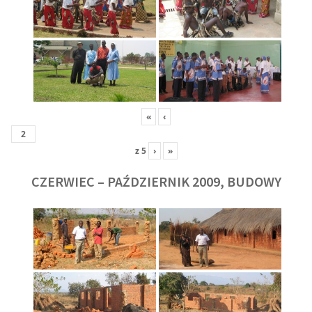
«
‹
z
5
›
»
CZERWIEC – PAŹDZIERNIK 2009, BUDOWY