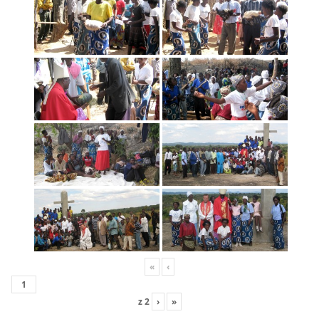
«
‹
z
2
›
»