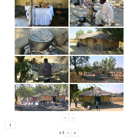
«
‹
z
3
›
»