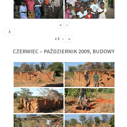
«
‹
z
5
›
»
CZERWIEC – PAŹDZIERNIK 2009, BUDOWY