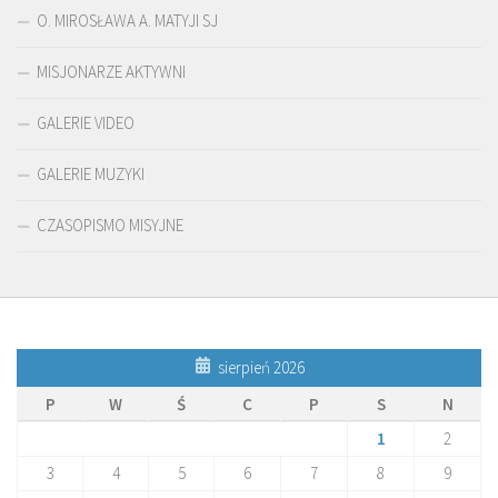
O. MIROSŁAWA A. MATYJI SJ
MISJONARZE AKTYWNI
GALERIE VIDEO
GALERIE MUZYKI
CZASOPISMO MISYJNE
sierpień 2026
P
W
Ś
C
P
S
N
1
2
3
4
5
6
7
8
9