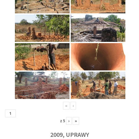
«
‹
z
5
›
»
2009, UPRAWY