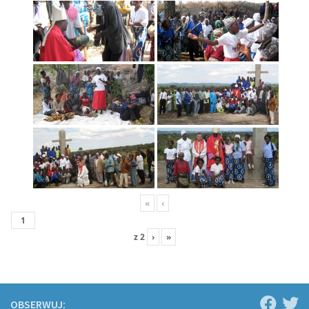
«
‹
z
2
›
»
OBSERWUJ: