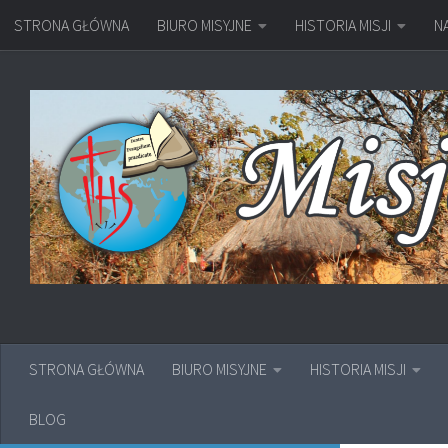
STRONA GŁÓWNA
BIURO MISYJNE
HISTORIA MISJI
N
Przejdź do treści
STRONA GŁÓWNA
BIURO MISYJNE
HISTORIA MISJI
BLOG