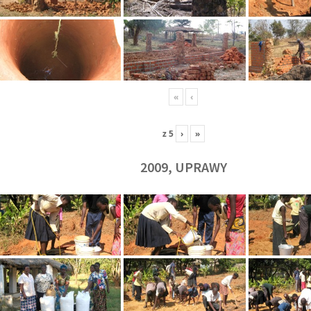
«
‹
z
5
›
»
2009, UPRAWY