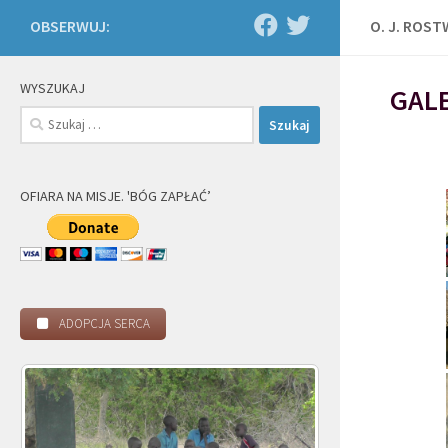
OBSERWUJ:
O. J. ROS
WYSZUKAJ
GALE
Szukaj:
OFIARA NA MISJE. 'BÓG ZAPŁAĆ’
ADOPCJA SERCA