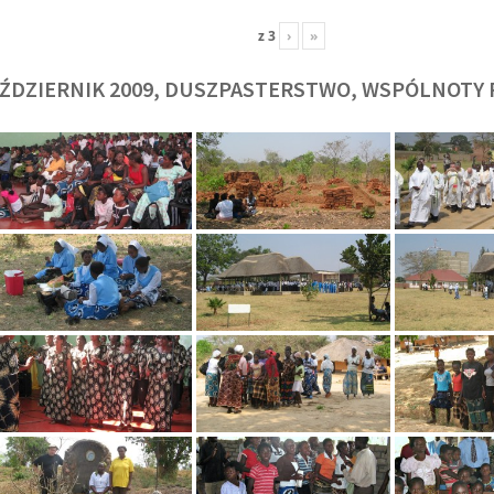
z
3
›
»
ŹDZIERNIK 2009, DUSZPASTERSTWO, WSPÓLNOTY 
O. TADEUSZ SAROTA
O. ARTUR WAR
J
SJ
SJ