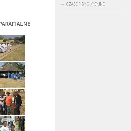
CZASOPISMO MISYJNE
PARAFIALNE
DĘGA
BR. JERZY
O. LUDWIK ZAPAŁA
ZADWÓRNY SJ
SJ