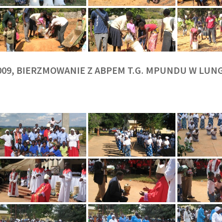
009, BIERZMOWANIE Z ABPEM T.G. MPUNDU W LU