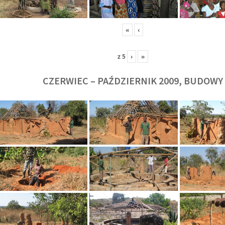
«
‹
z
5
›
»
CZERWIEC – PAŹDZIERNIK 2009, BUDOWY