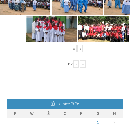
«
‹
z
2
›
»
sierpień 2026
P
W
Ś
C
P
S
N
1
2