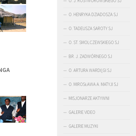
O. J. ROSTWOROWSKIEGO SJ
O. HENRYKA DZIADOSZA SJ
O. TADEUSZA SAROTY SJ
O. ST. SMOLCZEWSKIEGO SJ
BR. J. ZADWÓRNEGO SJ
NGA
O. ARTURA WARDĘGI SJ
O. MIROSŁAWA A. MATYJI SJ
MISJONARZE AKTYWNI
ŚLADAMI BEYZYMA
DUCHOWOŚĆ
GALERIE VIDEO
GALERIE MUZYKI