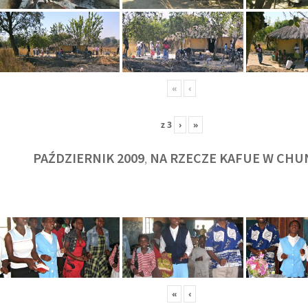
«
‹
z
3
›
»
PAŹDZIERNIK 2009
NA RZECZE KAFUE W CHU
,
KULT
«
‹