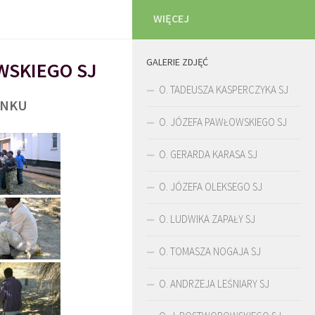
WIĘCEJ
GALERIE ZDJĘĆ
WSKIEGO SJ
O. TADEUSZA KASPERCZYKA SJ
UNKU
O. JÓZEFA PAWŁOWSKIEGO SJ
O. GERARDA KARASA SJ
O. JÓZEFA OLEKSEGO SJ
O. LUDWIKA ZAPAŁY SJ
O. TOMASZA NOGAJA SJ
O. ANDRZEJA LEŚNIARY SJ