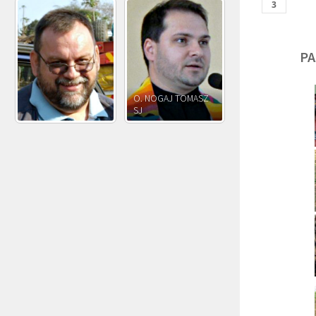
PA
O. JÓZEF
O. JAKUB M.
O. JÓZEF OLEKSY SJ
PAWŁOWSKI SJ
ROSTWOROWSKI S