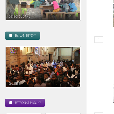
DZIECI ZAMBII
BŁ. JAN BEYZYM
POWOŁANIE MISYJNE
BEATYFIKACJA
PATRONAT MISYJNY