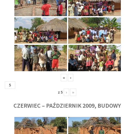
«
‹
z
5
›
»
CZERWIEC – PAŹDZIERNIK 2009, BUDOWY