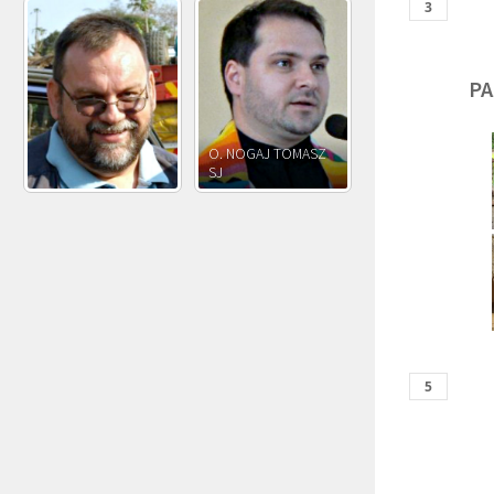
PA
O. JÓZEF
O. JAKUB M.
O. JÓZEF OLEKSY SJ
PAWŁOWSKI SJ
ROSTWOROWSKI S