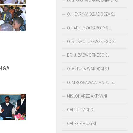
O. J. ROSTWOROWSKIEGO SJ
O. HENRYKA DZIADOSZA SJ
O. TADEUSZA SAROTY SJ
O. ST. SMOLCZEWSKIEGO SJ
BR. J. ZADWÓRNEGO SJ
NGA
O. ARTURA WARDĘGI SJ
O. MIROSŁAWA A. MATYJI SJ
MISJONARZE AKTYWNI
ŚLADAMI BEYZYMA
DUCHOWOŚĆ
GALERIE VIDEO
GALERIE MUZYKI