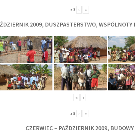
z
3
›
»
ŹDZIERNIK 2009, DUSZPASTERSTWO, WSPÓLNOTY 
O. TADEUSZ SAROTA
O. ARTUR WAR
J
SJ
SJ
«
‹
z
5
›
»
CZERWIEC – PAŹDZIERNIK 2009, BUDOWY