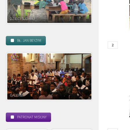
DZIECI ZAMBII
BŁ. JAN BEYZYM
POWOŁANIE MISYJNE
BEATYFIKACJA
PATRONAT MISYJNY