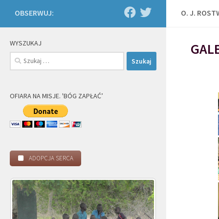
OBSERWUJ:
O. J. ROS
WYSZUKAJ
GALE
Szukaj:
OFIARA NA MISJE. 'BÓG ZAPŁAĆ’
ADOPCJA SERCA