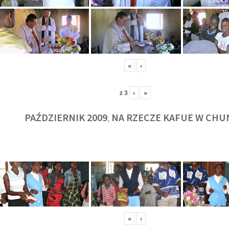
«
‹
z
3
›
»
PAŹDZIERNIK 2009
NA RZECZE KAFUE W CHU
,
KULT
«
‹