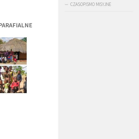
CZASOPISMO MISYJNE
PARAFIALNE
DĘGA
BR. JERZY
O. LUDWIK ZAPAŁA
ZADWÓRNY SJ
SJ