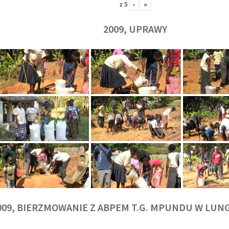
z
5
›
»
2009, UPRAWY
009, BIERZMOWANIE Z ABPEM T.G. MPUNDU W LU