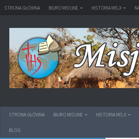
STRONA GŁÓWNA
BIURO MISYJNE
HISTORIA MISJI
N
Przejdź do treści
STRONA GŁÓWNA
BIURO MISYJNE
HISTORIA MISJI
BLOG