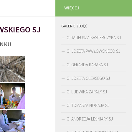
WIĘCEJ
GALERIE ZDJĘĆ
WSKIEGO SJ
O. TADEUSZA KASPERCZYKA SJ
UNKU
O. JÓZEFA PAWŁOWSKIEGO SJ
O. GERARDA KARASA SJ
O. JÓZEFA OLEKSEGO SJ
O. LUDWIKA ZAPAŁY SJ
O. TOMASZA NOGAJA SJ
O. ANDRZEJA LEŚNIARY SJ