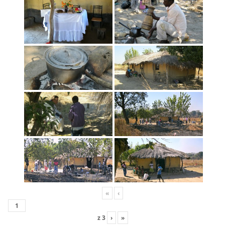
«
‹
z
3
›
»