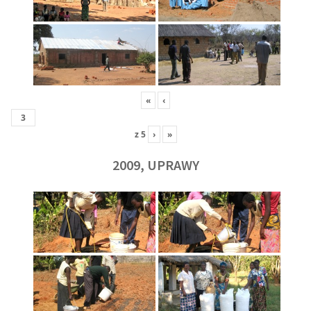
«
‹
z
5
›
»
2009, UPRAWY