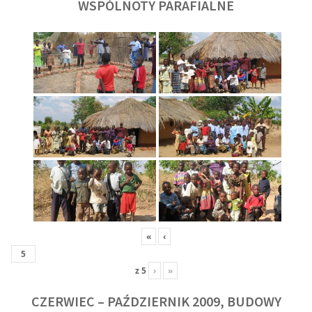
WSPÓLNOTY PARAFIALNE
«
‹
z
5
›
»
CZERWIEC – PAŹDZIERNIK 2009, BUDOWY