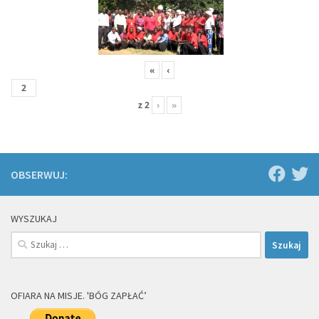
«
‹
z
2
›
»
OBSERWUJ:
WYSZUKAJ
Szukaj:
OFIARA NA MISJE. 'BÓG ZAPŁAĆ’