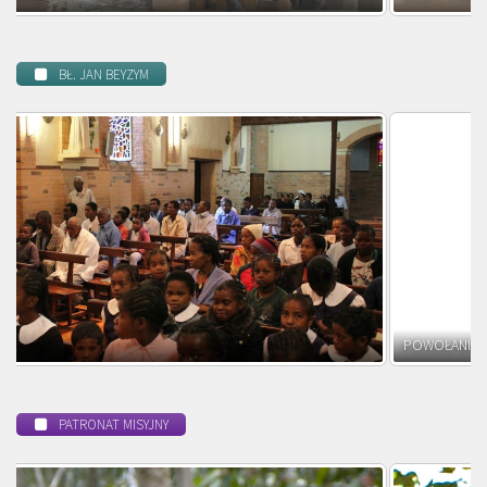
BŁ. JAN BEYZYM
POWOŁANIE MISYJNE
PATRONAT MISYJNY