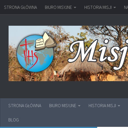
STRONA GŁÓWNA
BIURO MISYJNE
HISTORIA MISJI
N
Przejdź do treści
STRONA GŁÓWNA
BIURO MISYJNE
HISTORIA MISJI
BLOG