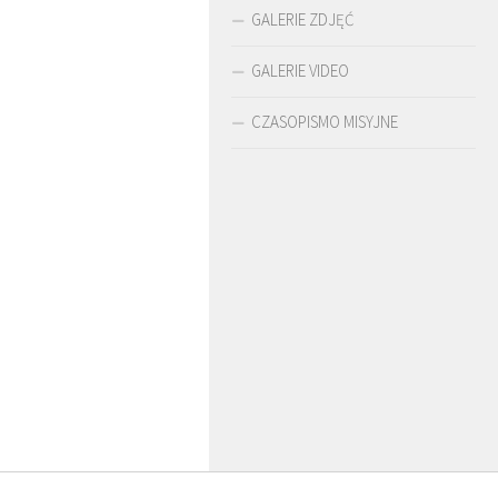
GALERIE ZDJĘĆ
GALERIE VIDEO
CZASOPISMO MISYJNE
O. ARTUR WARDĘGA
BR. JERZY
SJ
ZADWÓRNY SJ