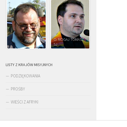
O. NOGAJ TOMASZ
O. 
SJ
O. JÓZEF OLEKSY SJ
PAW
LISTY Z KRAJÓW MISYJNYCH
PODZIĘKOWANIA
PROŚBY
WIEŚCI Z AFRYKI