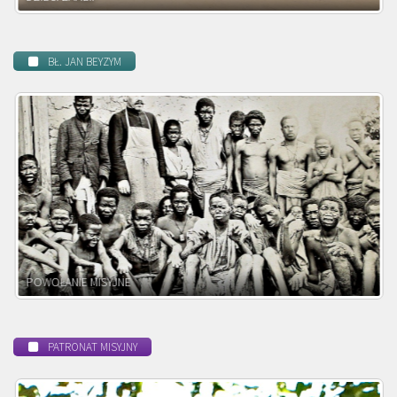
BŁ. JAN BEYZYM
POWOŁANIE MISYJNE
PATRONAT MISYJNY