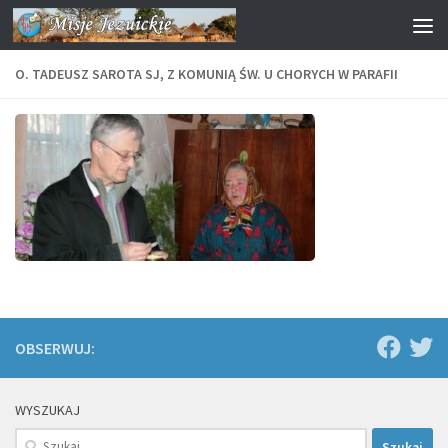
Przejdź do treści
O. TADEUSZ SAROTA SJ, Z KOMUNIĄ ŚW. U CHORYCH W PARAFII
OBSERWUJ:
WYSZUKAJ
Szukaj: