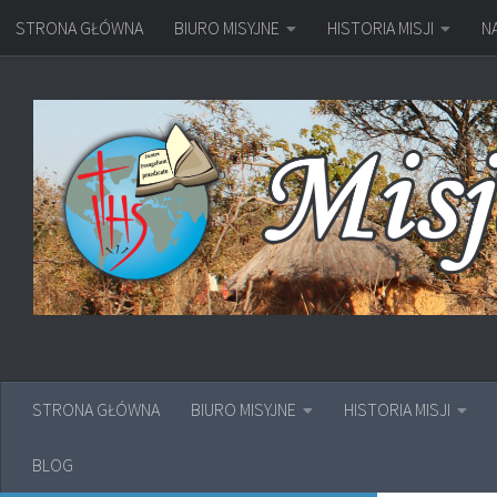
STRONA GŁÓWNA
BIURO MISYJNE
HISTORIA MISJI
N
Przejdź do treści
STRONA GŁÓWNA
BIURO MISYJNE
HISTORIA MISJI
BLOG