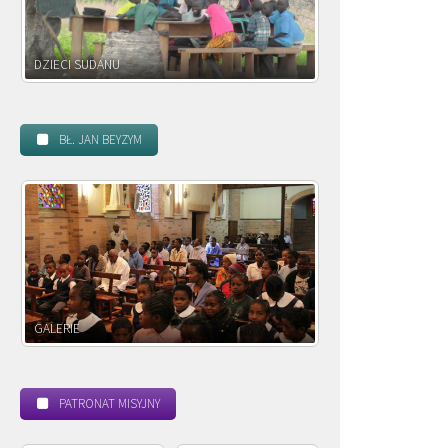
DZIECI ZAMBII
BŁ. JAN BEYZYM
POWOŁANIE MISYJNE
BEATYFIKACJA
PATRONAT MISYJNY