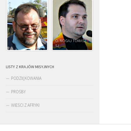
O. JÓZEF
O. JAKUB M.
O. JÓZEF OLEKSY SJ
PAWŁOWSKI SJ
ROSTWOROWSKI 
LISTY Z KRAJÓW MISYJNYCH
PODZIĘKOWANIA
PROŚBY
WIEŚCI Z AFRYKI