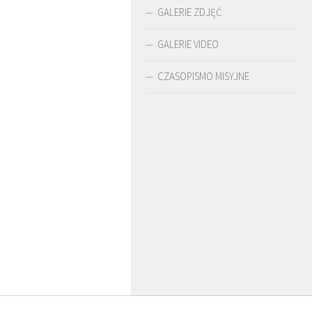
GALERIE ZDJĘĆ
GALERIE VIDEO
CZASOPISMO MISYJNE
RDĘGA
BR. JERZY
O. LUDWIK ZAPAŁA
ZADWÓRNY SJ
SJ