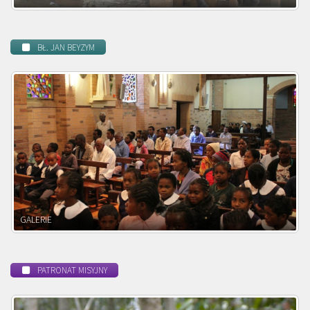
BŁ. JAN BEYZYM
POWOŁANIE MISYJNE
PATRONAT MISYJNY